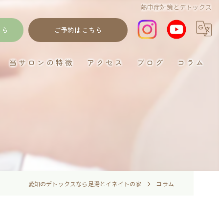
熱中症対策とデトックス
ちら
ご予約はこちら
当サロンの特徴
アクセス
ブログ
コラム
岐阜のデトックス
ゴットクリーナー
むくみ
妊活
イネイト活性
愛知のデトックスなら足湯とイネイトの家
コラム