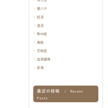
冷え性
夏バテ
妊活
温活
熱中症
美肌
花粉症
血液循環
足湯
最近の投稿
Recent
Posts