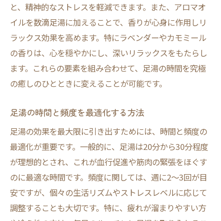
と、精神的なストレスを軽減できます。また、アロマオ
足湯とマインドフルネスの相乗効果
イルを数滴足湯に加えることで、香りが心身に作用しリ
足裏のツボを刺激して全身の健康を促進する
ラックス効果を高めます。特にラベンダーやカモミール
足湯で足裏のツボを効果的に刺激する方法
の香りは、心を穏やかにし、深いリラックスをもたらし
健康促進に役立つ足裏のツボの位置
ます。これらの要素を組み合わせて、足湯の時間を究極
足湯とリフレクソロジーの組み合わせの効
の癒しのひとときに変えることが可能です。
果
足湯の時間と頻度を最適化する方法
足裏ツボ刺激がもたらす全身への影響
足湯による代謝向上と健康維持の仕組み
足湯の効果を最大限に引き出すためには、時間と頻度の
最適化が重要です。一般的に、足湯は20分から30分程度
足湯とツボ刺激で免疫力を高める方法
が理想的とされ、これが血行促進や筋肉の緊張をほぐす
自宅で簡単に始められる足湯のリラックス効果
のに最適な時間です。頻度に関しては、週に2〜3回が目
自宅で足湯を楽しむための基本ステップ
安ですが、個々の生活リズムやストレスレベルに応じて
足湯の準備に必要な道具と材料
調整することも大切です。特に、疲れが溜まりやすい方
初心者でもできる簡単足湯の方法