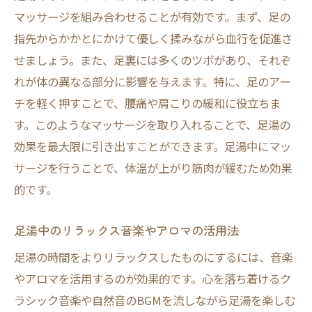
足湯で得られる心地よい安らぎの秘密
マッサージを組み合わせることが有効です。まず、足の
足湯が心に与える安らぎの科学的根拠
指先からかかとにかけて優しく揉みながら血行を促進さ
せましょう。また、足裏には多くのツボがあり、それぞ
心地よい安らぎをもたらす足湯のコツ
れが体の異なる部分に影響を与えます。特に、足のアー
足湯の温かさがもたらす心理的効果
チを軽く押すことで、腰痛や肩こりの緩和に役立ちま
足湯による幸福感増進の理由
す。このようなマッサージを取り入れることで、足湯の
足湯で心を癒すための環境作り
効果を最大限に引き出すことができます。足湯中にマッ
足湯の安らぎを日常に取り入れる方法
サージを行うことで、体温が上がり筋肉が緩むため効果
足湯体験で心身の緊張を和らげるメカニズム
的です。
足湯が心身をリラックスさせるプロセス
足湯中のリラックス音楽やアロマの活用法
血行促進とリラックスの関係性
足湯中の深呼吸で得られるリラックス効果
足湯の時間をよりリラックスしたものにするには、音楽
やアロマを活用するのが効果的です。心を落ち着けるク
緊張を和らげる足湯の秘訣
ラシック音楽や自然音のBGMを流しながら足湯を楽しむ
心身の緊張を解消する足湯の実践方法