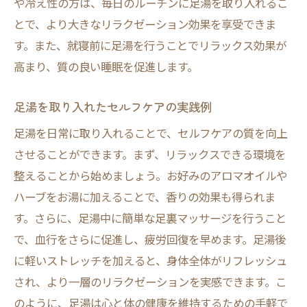
や冷え性の方は、毎日のルーチンに足湯を取り入れるこ
自宅足湯の効果を最大限に引き出す工夫
とで、より大きなリラクゼーション効果を享受できま
足湯スペースを作るためのインテリアアイ
す。また、就寝前に足湯を行うことでリラックス効果が
デア
高まり、質の良い睡眠を促進します。
自宅での足湯がもたらすリラクゼーション
足湯を取り入れたセルフケアの実践例
の利点
足湯を日常に取り入れることで、セルフケアの質を向上
させることができます。まず、リラックスできる環境を
整えることから始めましょう。お好みのアロマオイルや
ハーブをお湯に加えることで、香りの効果も得られま
す。さらに、足湯中に簡単な足裏マッサージを行うこと
で、血行をさらに促進し、疲労回復を早めます。足湯後
に軽いストレッチを加えると、身体全体がリフレッシュ
され、より一層のリラクゼーションを実感できます。こ
のように、足湯は心と体の健康を維持するための手軽で