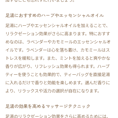
足湯によるリフレッシュで心を軽くする
足湯のリフレッシュ効果を最大化するヒン
足湯におすすめのハーブやエッセンシャルオイル
ト
足湯にハーブやエッセンシャルオイルを加えることで、
デジタルデトックスとしての足湯の活用
リラクゼーション効果がさらに高まります。特におすす
足湯で疲れを癒す癒しのリラクゼーション
めなのは、ラベンダーやカモミールのエッセンシャルオ
イルです。ラベンダーは心を落ち着け、カモミールはス
深いリラクゼーションをもたらす足湯の温
トレスを緩和します。また、ミントを加えると爽やかな
度
香りが広がり、リフレッシュ効果も得られます。ハーブ
足湯による筋肉の緊張緩和メカニズム
ティーを使うことも効果的で、ティーバッグを直接足湯
足湯と共に行うリラクゼーション呼吸法
に入れるだけで香りと効能を楽しめます。選んだ香りに
足湯でのストレス解消リチュアル
より、リラックスや活力の選択が自在になります。
自宅での足湯スパ体験の実現方法
足湯とリラックス音楽の効果的な組み合わ
足湯の効果を高めるマッサージテクニック
せ
足湯のリラクゼーション効果をさらに高めるためには、