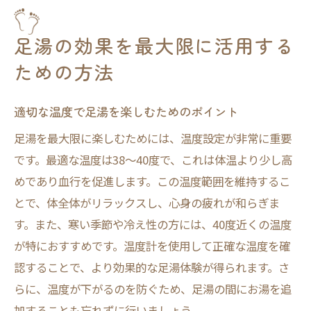
足湯の時間と頻度を最適化する方法
足湯を取り入れたセルフケアの実践例
足湯の効果を最大限に活用する
足湯で心身のバランスを整える日常習慣
ための方法
朝の足湯で一日をスタートする習慣
夜の足湯で質の良い睡眠を得る方法
適切な温度で足湯を楽しむためのポイント
週末の足湯で心身をリセットする
足湯を最大限に楽しむためには、温度設定が非常に重要
足湯を取り入れたヨガや瞑想の実践
です。最適な温度は38〜40度で、これは体温より少し高
家庭での足湯スペースの簡単な作り方
めであり血行を促進します。この温度範囲を維持するこ
とで、体全体がリラックスし、心身の疲れが和らぎま
足湯を通じた自己メンテナンスのすすめ
す。また、寒い季節や冷え性の方には、40度近くの温度
ストレス社会における足湯のリフレッシュ効果
が特におすすめです。温度計を使用して正確な温度を確
足湯がもたらすストレス解消の科学
認することで、より効果的な足湯体験が得られます。さ
職場での簡単な足湯リフレッシュ法
らに、温度が下がるのを防ぐため、足湯の間にお湯を追
日常の疲れを癒す足湯の力
加することも忘れずに行いましょう。