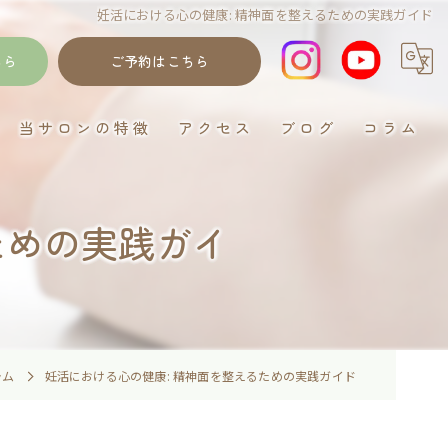
妊活における心の健康: 精神面を整えるための実践ガイド
ちら
ご予約はこちら
当サロンの特徴
アクセス
ブログ
コラム
岐阜のデトックス
ための実践ガイ
ゴットクリーナー
むくみ
妊活
イネイト活性
ラム
妊活における心の健康: 精神面を整えるための実践ガイド