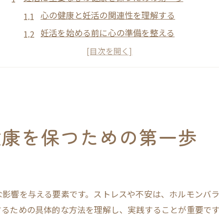
心の健康と妊活の関連性を理解する
妊活を始める前に心の準備を整える
妊活中のストレスを軽減する基本戦略
パートナーと心の健康について話し合う
専門家に相談することの重要性
心の健康を保つための生活習慣の見直し
ストレスを減らす妊活中の心のケア法とは
健康を保つための第一歩
ストレスが妊活に与える影響を知る
日常生活でできる心のケア法
ストレスを軽減するリラクゼーション法
サポートグループへの参加のメリット
な影響を与える要素です。ストレスや不安は、ホルモンバ
心を落ち着かせるための環境作り
するための具体的な方法を理解し、実践することが重要で