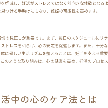
担を軽減し、妊活がストレスではなく前向きな体験となる
自己理解を深めるためのジャーナリング
を見つける手助けにもなり、妊娠の可能性を高めます。
ポジティブな自己イメージの構築
自己肯定感を高めるためのサポート
し
成功体験を重ねることの影響
習慣の見直しが重要です。まず、毎日のスケジュールにリラ
心身のバランスを整える妊活成功への鍵
、ストレスを和らげ、心の安定を促進します。また、十分
妊活と心身のバランスの重要性
身体に優しい生活リズムを整えることは、妊活を支える重要
心と体の状態を見直す方法
。このような取り組みは、心の健康を高め、妊活のプロセ
心身の調和を保つための日常習慣
心身のバランスを整えるためのリソース
感情のケアが妊活に与える影響
心身に優しい妊活プランの策定
妊活中の心のケア法とは
自然と調和する妊活中の心の安定の重要性