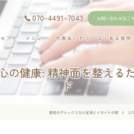
070-4491-7043
お問い合わせはこ
ンセプト
メニュー
代表あいさつ
よくある質問
心の健康: 精神面を整える
ド
愛知のデトックスなら足湯とイネイトの家
コ