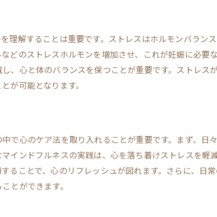
自然の力が心に与える効果
自然との触れ合いで心を癒す
妊活における自然療法の活用
かを理解することは重要です。ストレスはホルモンバラン
心の安定を保つための自然環境の利用
ルなどのストレスホルモンを増加させ、これが妊娠に必要
減し、心と体のバランスを保つことが重要です。ストレス
自然音がもたらすリラクゼーション効果
ことが可能となります。
自然と共に過ごす時間の意義
の中で心のケア法を取り入れることが重要です。まず、日
なマインドフルネスの実践は、心を落ち着けストレスを軽
頭することで、心のリフレッシュが図れます。さらに、日常
ることができます。