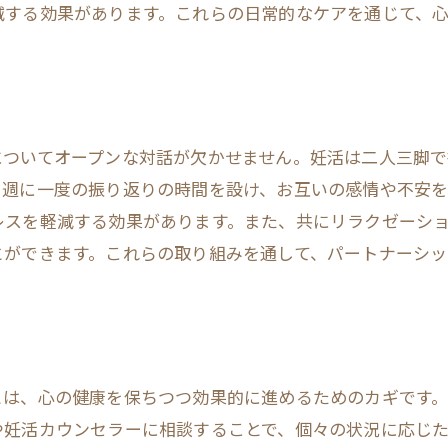
減する効果があります。これらの日常的なケアを通じて、
ホルモンバランスをサポートする自然療法
専門家によるホルモン管理のアドバイス
日常に取り入れる簡単な心の健康維持法
う
日常のルーティーンを見直す
についてオープンな対話が欠かせません。妊活は二人三脚
リラクゼーションを意識した生活習慣
。週に一度の振り返りの時間を設け、お互いの感情や不安
簡単にできる心のエクササイズ
レスを軽減する効果があります。また、共にリラクゼーシ
心の健康を支える趣味の見つけ方
とができます。これらの取り組みを通して、パートナーシ
心地よい空間作りの重要性
デジタルデトックスのすすめ
自己肯定感を高める妊活中のメンタルケア
自己肯定感の重要性とその効果
とは、心の健康を保ちつつ効果的に進めるためのカギです
や妊活カウンセラーに相談することで、個々の状況に応じ
日々の肯定的な思考を促す方法