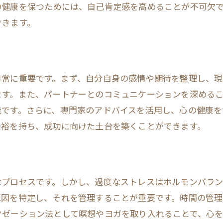
の健康を保つためには、自己肯定感を高めることが不可欠
感情を開放することの重要性
できます。
瞑想と深呼吸で妊活をスムーズに進める方法
瞑想の基本と妊活への効果
深呼吸法の具体的な実践方法
非常に重要です。まず、自分自身の感情や期待を整理し、現
日常に取り入れる瞑想の時間
ます。また、パートナーとのコミュニケーションを深める
深呼吸を習慣化するためのコツ
能です。さらに、専門家のアドバイスを活用し、心の健康を
瞑想と深呼吸がもたらす心身のバランス
余裕を持ち、成功に向けた土台を築くことができます。
瞑想教室への参加の利点
ホルモンバランスを整える心の健康法の秘密
ホルモンと心の健康の密接な関係
なプロセスです。しかし、過度なストレスはホルモンバラ
妊活におけるホルモンバランスの重要性
原因を特定し、それを管理することが重要です。時間の管
ホルモンバランスを整える食生活
クゼーション法として瞑想やヨガを取り入れることで、心
心の健康がホルモンに与える影響