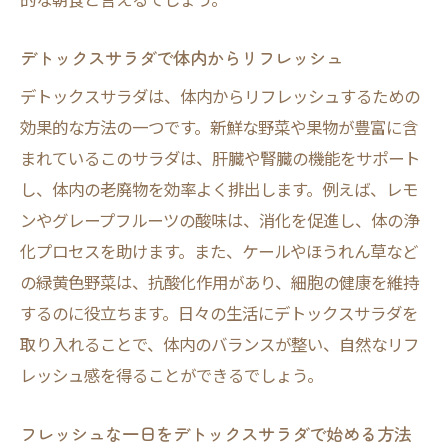
デトックス効果を高めるフルーツの選び方
デトックスサラダで体内からリフレッシュ
新鮮野菜とフルーツの力で毒素排出をサポ
ート
デトックスサラダは、体内からリフレッシュするための
効果的な方法の一つです。新鮮な野菜や果物が豊富に含
日常にデトックスを取り入れる簡単サラダレシ
まれているこのサラダは、肝臓や腎臓の機能をサポート
ピ
し、体内の老廃物を効率よく排出します。例えば、レモ
毎日続けられる簡単デトックスサラダレシ
ンやグレープフルーツの酸味は、消化を促進し、体の浄
ピ
化プロセスを助けます。また、ケールやほうれん草など
デトックスサラダで健康的な食習慣をスタ
の緑黄色野菜は、抗酸化作用があり、細胞の健康を維持
ート
するのに役立ちます。日々の生活にデトックスサラダを
手軽に作れるデトックスサラダのアレンジ
取り入れることで、体内のバランスが整い、自然なリフ
方法
レッシュ感を得ることができるでしょう。
デトックスサラダの基本レシピと応用テク
ニック
フレッシュな一日をデトックスサラダで始める方法