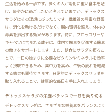
生活を始める一歩です。多くの人が消化に重い食事を避
デトックスサラダの隠された健康パワー
け、軽やかに過ごしたいと考えていますが、デトックス
デトックスサラダでストレス解消と心身のリセ
サラダはその理想にぴったりです。繊維質の豊富な野菜
ット
は、消化を助けるだけでなく、腸内環境を整え、体内の
デトックスサラダがもたらすストレス軽減
毒素を排出する効果があります。特に、ブロッコリーや
効果
キャベツに含まれる成分は、体内で解毒を促進する酵素
心身のリセットに最適なデトックスサラダ
の働きをサポートします。また、朝食にサラダを摂るこ
の食べ方
とで、一日の始まりに必要なビタミンやミネラルを効率
よく摂取できるため、集中力を高め、午後の疲れを軽減
リラックスタイムに最適なデトックスサラ
する効果も期待できます。日常的にデトックスサラダを
ダの活用
取り入れることで、健康的な毎日を手に入れましょう。
デトックスサラダで心もリフレッシュ
ストレスフリーな生活をデトックスサラダ
デトックスサラダの栄養バランスで一日を乗り切る
で実現
デトックスサラダは、さまざまな栄養素をバランスよく
デトックスサラダが心身に与えるリラクゼ