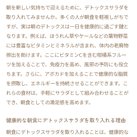
家庭で手軽に！簡単デトックスサラダの作
朝を新しい気持ちで迎えるために、デトックスサラダを
り方
取り入れてみませんか。多くの人が朝食を軽視しがちで
栄養満点！デトックスサラダで日常を健康
すが、実は朝のデトックスは一日を健康的に過ごす鍵と
に
なります。例えば、ほうれん草やケールなどの葉物野菜
デトックスの効果は本当？心と体に優しいサラ
には豊富なビタミンとミネラルが含まれ、体内の老廃物
ダの秘密
排出を助けます。ここにビタミンCを含む柑橘系フルー
デトックスサラダが心と体に与える影響と
ツを加えることで、免疫力を高め、風邪の予防にも役立
は
ちます。さらに、アボカドを加えることで健康的な脂質
を摂取し、エネルギーを持続させることができます。こ
科学的に証明されたデトックスサラダの健
れらの食材は、手軽にサラダとして組み合わせることが
康効果
でき、朝食としての満足感を高めます。
デトックスサラダの心と体への優しい働き
心身に優しいデトックスサラダの秘密を解
健康的な朝食にデトックスサラダを取り入れる理由
明
朝食にデトックスサラダを取り入れることは、健康的な
デトックスサラダがもたらす体感の変化