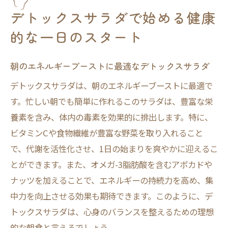
健康的な朝食にデトックスサラダを取り入
デトックスサラダで始める健康
れる理由
的な一日のスタート
デトックスサラダの栄養バランスで一日を
乗り切る
朝のエネルギーブーストに最適なデトックスサラダ
朝のデトックスサラダで代謝を活性化
デトックスサラダは、朝のエネルギーブーストに最適で
新鮮野菜とフルーツのパワーで体内をクリーン
す。忙しい朝でも簡単に作れるこのサラダは、豊富な栄
アップ
養素を含み、体内の毒素を効果的に排出します。特に、
野菜とフルーツの組み合わせがもたらすデ
ビタミンCや食物繊維が豊富な野菜を取り入れること
トックス効果
で、代謝を活性化させ、1日の始まりを爽やかに迎えるこ
ビタミン豊富なサラダで健康的な体を維持
とができます。また、オメガ-3脂肪酸を含むアボカドや
色とりどりのデトックスサラダで免疫力ア
ナッツを加えることで、エネルギーの持続力を高め、集
ップ
中力を向上させる効果も期待できます。このように、デ
体内クリーンアップに効果的な野菜＆フル
トックスサラダは、心身のバランスを整えるための理想
ーツ選び
的な朝食と言えるでしょう。