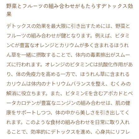
る方法
野菜とフルーツの組み合わせがもたらすデトックス効
果
食卓を彩るデトックスサラダの取り入れ方
デトックスの効果を最大限に引き出すためには、野菜と
日常の食事に変化を与えるデトックスサラ
フルーツの組み合わせが鍵となります。例えば、ビタミ
ダ活用法
ンCが豊富なオレンジとカリウムが多く含まれるほうれ
マンネリ化した食事をデトックスサラダで
ん草を一緒に摂取することで、体内の毒素排出がスムー
リフレッシュ
ズに行われます。オレンジのビタミンCは抗酸化作用があ
デトックスサラダで食生活に新しい風を
り、体の免疫力を高める一方で、ほうれん草に含まれる
デトックスサラダを日常に取り入れるコツ
カリウムは体内のナトリウムバランスを整え、むくみの
解消に役立ちます。また、ビタミンEを含むアボカドとベ
ータカロテンが豊富なニンジンの組み合わせは、肌の健
康をサポートしつつ、体の中から美しさを引き出してく
れます。このような食材の組み合わせを日常に取り入れ
ることで、効率的にデトックスを進め、心身共にリフレ