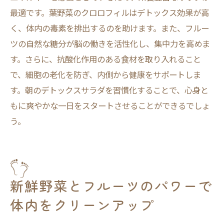
最適です。葉野菜のクロロフィルはデトックス効果が高
デトックスサラダがもたらす驚きのメリットと
く、体内の毒素を排出するのを助けます。また、フルー
は
ツの自然な糖分が脳の働きを活性化し、集中力を高めま
デトックスサラダの意外な健康効果
す。さらに、抗酸化作用のある食材を取り入れること
心と体に嬉しいデトックスサラダのメリッ
で、細胞の老化を防ぎ、内側から健康をサポートしま
ト
す。朝のデトックスサラダを習慣化することで、心身と
知られざるデトックスサラダの利点
もに爽やかな一日をスタートさせることができるでしょ
デトックスサラダで得られる健康上の利点
う。
デトックスサラダがもたらす心身の変化
驚きの効果！デトックスサラダの健康メリ
ット
新鮮野菜とフルーツのパワーで
日々の食事に変化を！デトックスサラダの取り
入れ方
体内をクリーンアップ
毎日の食事にデトックスサラダをプラスす