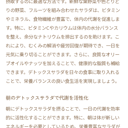
摂取するのに最適な方法です。新鮮な葉野菜や色とりど
ーション効果
りの野菜、フルーツを組み合わせたサラダは、ビタミン
忙しいあなたにぴったり！手軽に取り入れるデ
やミネラル、食物繊維が豊富で、体内の代謝を促進しま
トックス
す。特に、ビタミンCやカリウムは体内の水分バランス
忙しくても続けられるデトックスサラダの
を整え、余分なナトリウムを排出するのを助けます。こ
工夫
れにより、むくみの解消や疲労回復が期待でき、一日を
時間がないときのための簡単デトックスサ
元気に乗り切ることができます。さらに、良質なオリー
ラダ
ブオイルやナッツを加えることで、健康的な脂質も補給
忙しい日常に最適なデトックスサラダの取
できます。デトックスサラダを日々の食事に取り入れる
り入れ方
ことで、栄養バランスの良い食生活を実現しましょう。
働く人におすすめの時短デトックスサラダ
朝のデトックスサラダで代謝を活性化
レシピ
デトックスサラダで忙しい日々を健康に
朝にデトックスサラダを摂ることで、一日の代謝を効率
的に活性化することができます。特に、朝は体が新しい
手軽にデトックス！忙しいあなたの健康サ
エネルギーを必要としているため、栄養豊富なサラダが
ポート