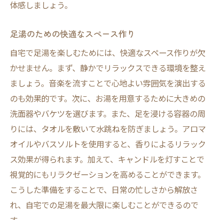
体感しましょう。
足湯を楽しむための時間の作り方
心地よい足湯時間の演出
足湯のための快適なスペース作り
足湯を習慣に！定期的な足湯で得られる心身の
自宅で足湯を楽しむためには、快適なスペース作りが欠
リフレッシュ
かせません。まず、静かでリラックスできる環境を整え
足湯を習慣にするためのスケジュール
ましょう。音楽を流すことで心地よい雰囲気を演出する
定期的な足湯がもたらす効果
のも効果的です。次に、お湯を用意するために大きめの
足湯を続けるためのモチベーション維持
洗面器やバケツを選びます。また、足を浸ける容器の周
足湯の習慣化での健康改善例
りには、タオルを敷いて水跳ねを防ぎましょう。アロマ
オイルやバスソルトを使用すると、香りによるリラック
足湯習慣を続けるためのヒント
ス効果が得られます。加えて、キャンドルを灯すことで
足湯で得られる長期的なリフレッシュ
視覚的にもリラクゼーションを高めることができます。
足湯の歴史と現代の使い方自宅での新しいリラ
こうした準備をすることで、日常の忙しさから解放さ
クゼーション
れ、自宅での足湯を最大限に楽しむことができるので
足湯の歴史的背景と起源