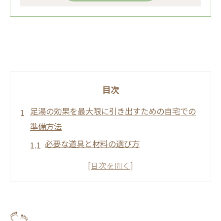
目次
足湯の効果を最大限に引き出すための自宅での
準備方法
必要な道具と材料の選び方
理想の温度と時間について
足湯の前に行う準備運動
足湯のための快適なスペース作り
注意すべき健康状態と安全な足湯