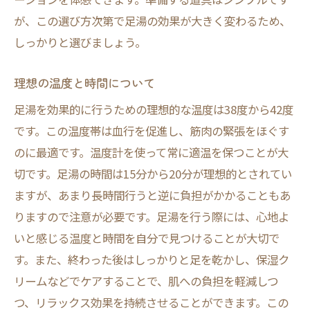
足湯で冷え性を和らげる工夫
が、この選び方次第で足湯の効果が大きく変わるため、
血行促進のための足湯の頻度
しっかりと選びましょう。
足湯と併用する冷え性対策法
理想の温度と時間について
足湯での血行改善実践例
心と体を癒す足湯の魅力自宅でのリラックス法
足湯を効果的に行うための理想的な温度は38度から42度
とは
です。この温度帯は血行を促進し、筋肉の緊張をほぐす
のに最適です。温度計を使って常に適温を保つことが大
足湯がもたらす精神的な効果
切です。足湯の時間は15分から20分が理想的とされてい
自宅でのリラックス足湯の秘訣
ますが、あまり長時間行うと逆に負担がかかることもあ
リラックス効果を高める音楽の選び方
りますので注意が必要です。足湯を行う際には、心地よ
足湯中に心を安らげる方法
いと感じる温度と時間を自分で見つけることが大切で
リラックス空間の演出術
す。また、終わった後はしっかりと足を乾かし、保湿ク
足湯で日常のストレスを解消
リームなどでケアすることで、肌への負担を軽減しつ
自宅での足湯を快適にするための環境作りのポ
つ、リラックス効果を持続させることができます。この