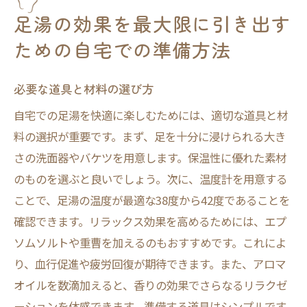
足湯後のケア方法
足湯の効果を最大限に引き出す
リラックス効果アップ！アロマを使った自宅足
ための自宅での準備方法
湯の楽しみ方
初心者におすすめのアロマオイル
必要な道具と材料の選び方
アロマと足湯の健康効果
自宅での足湯を快適に楽しむためには、適切な道具と材
足湯にアロマを加える方法
料の選択が重要です。まず、足を十分に浸けられる大き
リラックスできる香りの選び方
さの洗面器やバケツを用意します。保温性に優れた素材
アロマ足湯の実践ステップ
のものを選ぶと良いでしょう。次に、温度計を用意する
ことで、足湯の温度が最適な38度から42度であることを
アロマ足湯で心身を癒す
確認できます。リラックス効果を高めるためには、エプ
足湯と血行促進：冷え性改善に自宅でできる簡
ソムソルトや重曹を加えるのもおすすめです。これによ
単ステップ
り、血行促進や疲労回復が期待できます。また、アロマ
足湯が血行に与える影響
オイルを数滴加えると、香りの効果でさらなるリラクゼ
冷え性に効果的な足湯のポイント
ーションを体感できます。準備する道具はシンプルです