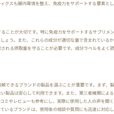
ティクスも腸内環境を整え、免疫力をサポートする要素とし
家族全員で取り入れる方法
免疫力を強化する食事とサプリの効果的な組み合わせ
バランスの取れた食事の基本
ビタミンとミネラルの重要性
することが大切です。特に免疫力をサポートするサプリメン
ましょう。また、これらの成分が適切な量で含まれているか
食品から摂取する免疫サポート成分
奨される摂取量を守ることが必要です。成分ラベルをよく
サプリと食材の相乗効果
免疫強化メニューの考案
季節に合わせた食事とサプリの選び方
ストレス緩和に役立つ免疫力サプリの選び方
信頼できるブランドの製品を選ぶことが重要です。まず、
ストレスが免疫に与える影響
ない製品は安心して利用できます。また、第三者機関によ
リラクゼーションを促す成分とは
口コミやレビューも参考にし、実際に使用した人の声を聞く
ストレス管理とサプリの関係
しているブランドは、使用後の相談や質問にも迅速に対応し
メンタルヘルスと免疫力のつながり