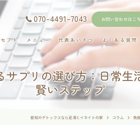
070-4491-7043
お問い合わせはこ
ンセプト
メニュー
代表あいさつ
よくある質問
るサプリの選び方：日常生
賢いステップ
愛知のデトックスなら足湯とイネイトの家
コラム
免