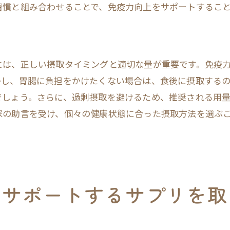
習慣と組み合わせることで、免疫力向上をサポートするこ
睡眠の質を向上させる方法
生活全般での免疫力向上ポイント
サプリを活用した健康計画
には、正しい摂取タイミングと適切な量が重要です。免疫
長期的な健康維持のために
かし、胃腸に負担をかけたくない場合は、食後に摂取する
免疫力を高めるためのサプリの選び方と注意点
でしょう。さらに、過剰摂取を避けるため、推奨される用
安全性と品質のチェックポイント
家の助言を受け、個々の健康状態に合った摂取方法を選ぶ
サプリを選ぶ際の注意が必要な成分
副作用のリスクとその対策
過剰摂取を避ける方法
サプリの有効期限と保管方法
をサポートするサプリを取
購入前に確認すべきポイント
健康維持に欠かせない免疫力サプリの選び方の秘訣