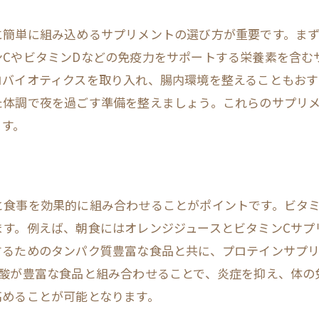
目的別サプリの選び方
免疫力強化に役立つ成分一覧
に簡単に組み込めるサプリメントの選び方が重要です。ま
長期的に続けられるサプリ選び
ンCやビタミンDなどの免疫力をサポートする栄養素を含む
特定の健康状態に合わせた選択
ロバイオティクスを取り入れ、腸内環境を整えることもおす
た体調で夜を過ごす準備を整えましょう。これらのサプリ
口コミとレビューの活用法
ます。
自分に合ったサプリの見つけ方
と食事を効果的に組み合わせることがポイントです。ビタミ
ます。例えば、朝食にはオレンジジュースとビタミンCサプ
するためのタンパク質豊富な食品と共に、プロテインサプ
肪酸が豊富な食品と組み合わせることで、炎症を抑え、体の
高めることが可能となります。