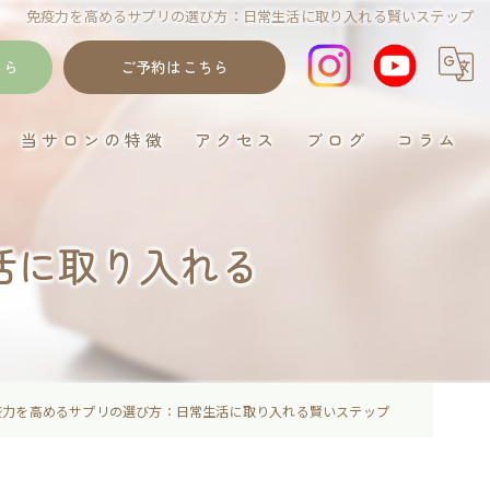
免疫力を高めるサプリの選び方：日常生活に取り入れる賢いステップ
ちら
ご予約はこちら
当サロンの特徴
アクセス
ブログ
コラム
岐阜のデトックス
活に取り入れる
ゴットクリーナー
むくみ
妊活
イネイト活性
疫力を高めるサプリの選び方：日常生活に取り入れる賢いステップ