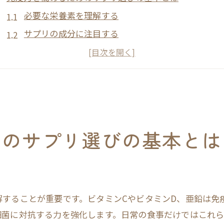
必要な栄養素を理解する
サプリの成分に注目する
信頼できるブランドの選び方
自分の健康状態に合ったサプリを選ぶ
医師や専門家に相談する重要性
サプリの摂取タイミングと量
日常生活で免疫力をサポートするサプリを取り入れる方
めのサプリ選びの基本とは
日常のルーティンに組み込む
サプリと食事の効果的な組み合わせ
忙しい日でも続けられる工夫
サプリの保存方法と注意点
解することが重要です。ビタミンCやビタミンD、亜鉛は免
免疫力向上のための生活習慣
細菌に対抗する力を強化します。日常の食事だけではこれ