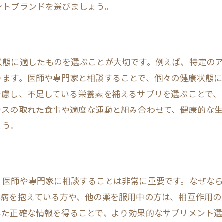
ントブランドを選びましょう。
日常的に取り入れるストレス緩和法
ストレスケアサプリの選び方
不規則な生活を整えるための免疫力サプリの活用法
状態に適したものを選ぶことが大切です。例えば、特定の
生活リズムを整える重要性
ります。医師や専門家と相談することで、個々の健康状態
不規則な食生活の改善策
考慮し、不足している栄養素を補えるサプリを選ぶことで
夜更かしに負けないサプリ選び
ンスの取れた食事や適度な運動と組み合わせて、健康的な
疲労回復を助けるサプリとは
ょう。
忙しい人のための免疫力サポート
生活パターンに合わせたサプリの選び方
バランスの取れた生活とサプリで免疫力を最大化する方
、医師や専門家に相談することは非常に重要です。なぜな
健康的なライフスタイルの基本
持病を抱えている方や、他の薬を服用中の方は、相互作用の
いた正確な情報を得ることで、より効果的なサプリメント
サプリと運動の組み合わせの効果