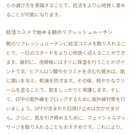
らの選び方を意識することで、妊活をより心地良く進め
妊活コスメで心を癒すリフレッシュ時間の
ることが可能になります。
作り方
妊活コスメがもたらす日々の生活改善
妊活コスメで始める朝のリフレッシュルーチン
妊活コスメで心と体を癒す手順
朝のリフレッシュルーチンに妊活コスメを取り入れるこ
妊活とスキンケアの新常識コスメで内外からサ
とで、一日のスタートをより心地良く迎えることができ
ポート
ます。最初に、洗顔後にはすぐに保湿を行うことがポイ
妊活におけるスキンケアの新しい考え方
ントです。ヒアルロン酸やセラミドを含む化粧水は、肌
心と体をサポートするためのコスメ選び
に潤いを与え、乾燥を防ぎます。その後、軽やかなクリ
妊活コスメがもたらす内外の健康効果
ームを塗ることで、肌をしっかりと保護します。そし
スキンケアと妊活の相乗効果を高める方法
て、日中の紫外線をブロックするために紫外線対策を行
妊活におけるスキンケアの役割とその重要
いましょう。SPFが含まれた日焼け止めは欠かせませ
性
ん。さらに、肌を引き締めるために、フェイシャルマッ
サージを取り入れることもおすすめです。これにより、
コスメで内外の健康を保つためのガイド