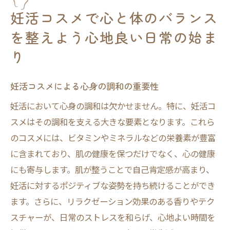
夜のリラックスに役立つ妊活コスメの使用
妊活コスメで心と体のバランス
法
を整えよう心地良い日常の始ま
妊活コスメで心と体の健康を維持するヒン
り
ト
ビタミン豊富な妊活コスメがもたらす肌と心へ
妊活コスメによる心身の調和の重要性
の効果
妊活において心身の調和は欠かせません。特に、妊活コ
ビタミンが肌の健康に与える影響とは
スメはその調和を支える大きな要素となります。これら
心を癒す妊活コスメの成分分析
のコスメには、ビタミンやミネラルなどの栄養素が豊富
ビタミン豊富なスキンケアのメリット
に含まれており、肌の健康を保つだけでなく、心の健康
妊活コスメが心に安定をもたらす理由
にも寄与します。肌が整うことで自己肯定感が高まり、
肌の調子を整えるビタミン配合コスメの選
妊活に対するポジティブな姿勢を持ち続けることができ
び方
ます。さらに、リラクゼーション効果のある香りやテク
心と肌の両方にアプローチするコスメの効
スチャーが、日常のストレスを和らげ、心地よい時間を