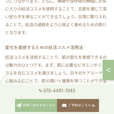
ンにつながります。さらに、瞑想や深呼吸の時間にお気
に入りの妊活コスメを使用することで、五感を通じて深
い安らぎを得ることができるでしょう。日常に取り入れ
ることで、妊活の過程をより心地よく進めるための助け
となります。
変化を実感するための妊活コスメ活用法
妊活コスメを活用することで、肌の変化を実感できるの
は魅力のひとつです。まず、肌に必要なビタミンやミネ
ラルを含むコスメを選びましょう。日々のケアルーチン
に組み込むことで、肌の潤いと健康を保つことができま
す。また、定期的に使用することで、肌のトーンが均一
070-4491-7043
になり、透明感が増すとともに、心のリフレッシュ効果
も期待できます。重要なのは、毎日続けることで徐々に
お問い合わせはこちら
ご予約はこちら
変化を感じるため、焦らずに習慣化することです。