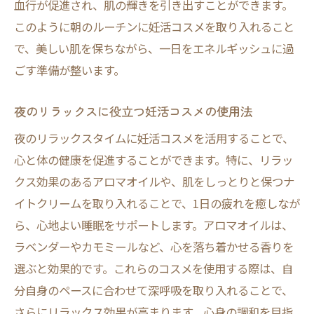
血行が促進され、肌の輝きを引き出すことができます。
肌の健康は心の健康妊活コスメで叶える調和の
このように朝のルーチンに妊活コスメを取り入れること
美
で、美しい肌を保ちながら、一日をエネルギッシュに過
妊活コスメがもたらす肌と心の調和
ごす準備が整います。
心身の健康を保つためのスキンケア法
調和の美を実現するためのコスメ選び
夜のリラックスに役立つ妊活コスメの使用法
妊活コスメで肌の健康を保つヒント
夜のリラックスタイムに妊活コスメを活用することで、
心の健康をサポートする妊活コスメの選定
心と体の健康を促進することができます。特に、リラッ
肌と心の両方にアプローチするスキンケア
クス効果のあるアロマオイルや、肌をしっとりと保つナ
心に寄り添う妊活コスメの魅力日常生活で心身
イトクリームを取り入れることで、1日の疲れを癒しなが
を支える方法
ら、心地よい睡眠をサポートします。アロマオイルは、
ラベンダーやカモミールなど、心を落ち着かせる香りを
妊活コスメが心を支える理由
選ぶと効果的です。これらのコスメを使用する際は、自
心身を支えるための日常的なコスメ活用法
分自身のペースに合わせて深呼吸を取り入れることで、
日常生活で妊活コスメを効果的に使う方法
さらにリラックス効果が高まります。心身の調和を目指