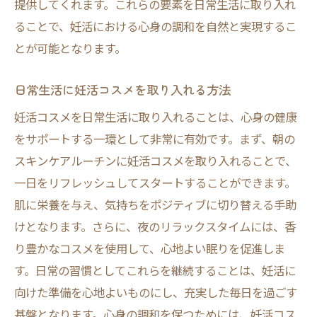
果
提供してくれます。これらの要素を日常生活に取り入れ
妊活を支えるスキンケアルーチン心身の調和を
ることで、妊活における心身の調和を自然と実現するこ
目指して
とが可能となります。
スキンケアルーチンの基本ステップとその
日常生活に妊活コスメを取り入れる方法
効果
妊活コスメを日常生活に取り入れることは、心身の健康
心身のバランスをサポートするスキンケア
をサポートする一環として非常に有効です。まず、朝の
の役割
スキンケアルーチンに妊活コスメを取り入れることで、
妊活向けスキンケアのポイントと注意点
一日をリフレッシュしてスタートすることができます。
日常に取り入れる簡単スキンケアルーチン
肌に栄養を与え、気持ちをポジティブに切り替える手助
心のリフレッシュを促すスキンケアアイテ
けとなります。さらに、夜のリラックスタイムには、香
ム
り豊かなコスメを使用して、心地よい眠りを促進しま
妊活におけるスキンケアの新常識
す。日常の習慣としてこれらを継続することは、妊活に
妊活に役立つコスメ選びのポイント健康的な美
向けた準備を心地よいものにし、充実した毎日を過ごす
しさを導く
基盤となります。心身の調和を保つためには、妊活コス