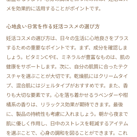
妊活コスメの成分チェックポイント
メを効果的に活用することがポイントです。
健康的な美しさを引き出すコスメの選び方
心地良い日常を作る妊活コスメの選び方
妊活をサポートするおすすめコスメの特徴
妊活コスメの選び方は、日々の生活に心地良さをプラス
肌タイプ別の妊活コスメ選びガイド
するための重要なポイントです。まず、成分を確認しま
日常生活に取り入れるべき妊活コスメ
しょう。ビタミンCやE、ミネラルが豊富なものは、肌の
心身の健康を保つためのコスメ選定法
健康をサポートします。次に、自分の肌質に合ったテク
心安らぐ妊活コスメの活用法日々のルーチンで
スチャを選ぶことが大切です。乾燥肌にはクリームタイ
実感する変化
プ、混合肌にはジェルタイプがおすすめです。また、香
日々のルーチンに妊活コスメを取り入れる
りも大切な要素です。心を落ち着かせるラベンダーや柑
方法
橘系の香りは、リラックス効果が期待できます。最後
心安らぐ妊活コスメで得られるリラクゼー
に、製品の持続性も考慮に入れましょう。朝から夜まで
ション効果
肌に優しく作用し、日中のストレスを軽減するアイテム
変化を実感するための妊活コスメ活用法
を選ぶことで、心身の調和を図ることができます。これ