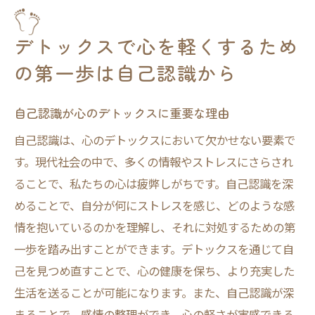
過去の感情を手放すためのヒント
自己認識を深めるための質問リスト
デトックスで心を軽くするため
心のデトックスにおける自己成長のプロセ
の第一歩は自己認識から
ス
瞑想と深呼吸がもたらす心のデトックス効果
自己認識が心のデトックスに重要な理由
瞑想で心をリフレッシュする方法
自己認識は、心のデトックスにおいて欠かせない要素で
深呼吸が心身に与えるデトックス作用
す。現代社会の中で、多くの情報やストレスにさらされ
瞑想と深呼吸を組み合わせたデトックス法
ることで、私たちの心は疲弊しがちです。自己認識を深
初心者のための瞑想の始め方
めることで、自分が何にストレスを感じ、どのような感
心を落ち着ける深呼吸のテクニック
情を抱いているのかを理解し、それに対処するための第
一歩を踏み出すことができます。デトックスを通じて自
日常生活に瞑想と深呼吸を取り入れるコツ
己を見つめ直すことで、心の健康を保ち、より充実した
ジャーナリングでデトックス—感情を言葉にす
生活を送ることが可能になります。また、自己認識が深
る力
まることで、感情の整理ができ、心の軽さが実感できる