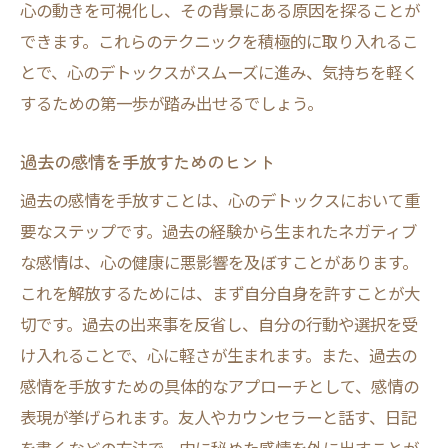
心の動きを可視化し、その背景にある原因を探ることが
心の重荷を分かち合うための対話のコツ
できます。これらのテクニックを積極的に取り入れるこ
安全な環境で感情を解放する方法
とで、心のデトックスがスムーズに進み、気持ちを軽く
信頼関係を築くためのコミュニケーション
するための第一歩が踏み出せるでしょう。
スキル
定期的な感情のデトックスがもたらす精神的安
過去の感情を手放すためのヒント
定感
過去の感情を手放すことは、心のデトックスにおいて重
感情のデトックスを定期的に行う重要性
要なステップです。過去の経験から生まれたネガティブ
精神的な安定感を維持するためのデトック
な感情は、心の健康に悪影響を及ぼすことがあります。
ススケジュール
これを解放するためには、まず自分自身を許すことが大
心の健康を保つためのデトックスプラン作
切です。過去の出来事を反省し、自分の行動や選択を受
成
け入れることで、心に軽さが生まれます。また、過去の
感情を手放すための具体的なアプローチとして、感情の
感情の積み重ねを防ぐためのデトックス習
表現が挙げられます。友人やカウンセラーと話す、日記
慣