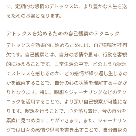
す。定期的な感情のデトックスは、より豊かな人生を送
心と体を整えるためのリラクゼーションの
るための基盤となります。
習慣
ヨガやストレッチで得られる心の安定
デトックスを始めるための自己観察のテクニック
リラクゼーションを日常生活に取り入れる
デトックスを効果的に始めるためには、自己観察が不可
方法
欠です。自己観察とは、自分の感情や思考、行動を客観
心のバランスを保つためのリラクゼーショ
的に捉えることです。日常生活の中で、どのような状況
ンテクニック
でストレスを感じるのか、どの感情が繰り返し生じるの
信頼できる人と分かち合うことで得られる心の
かを観察することで、自分の心の状態を理解する手がか
軽さ
りとなります。特に、瞑想やジャーナリングなどのテク
信頼関係が心のデトックスに効果的な理由
ニックを活用することで、より深い自己観察が可能にな
ります。瞑想を行うことで、心を落ち着け、今の自分を
感情を共有することの心理的なメリット
素直に見つめ直すことができます。また、ジャーナリン
信頼できる人とのコミュニケーションの重
グでは日々の感情や思考を書き出すことで、自分自身の
要性