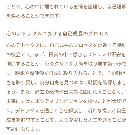
ことで、心の中に埋もれている感情を整理し、自己理解
心身の調和を保つためのデトックスとその重要
を深めることができます。
性
心身の調和を実現するためのデトックスの
心のデトックスにおける自己成長のプロセス
役割
心のデトックスは、自己成長のプロセスを促進する絶好
デトックスが心身に与える統合的な効果
の機会です。まず、日常の中で感じるストレスや不安を
心と体のバランスを保つためのデトックス
排除することが、心のクリアな状態を取り戻す第一歩で
手法
す。瞑想や深呼吸を日課に取り入れることで、心の静け
デトックスがもたらす心身の健康維持
さを取り戻し、自分自身を見つめ直す時間を確保しまし
心身の調和を支えるデトックスの実践法
ょう。また、過去の感情や出来事に囚われることなく、
日常生活で心身の調和を意識したデトック
未来に向けたポジティブなビジョンを持つことが大切で
スの取り入れ方
す。デトックスを通じて心を解放し、新たな視点と自己
成長を追求することで、より充実した人生を送ることが
可能になります。