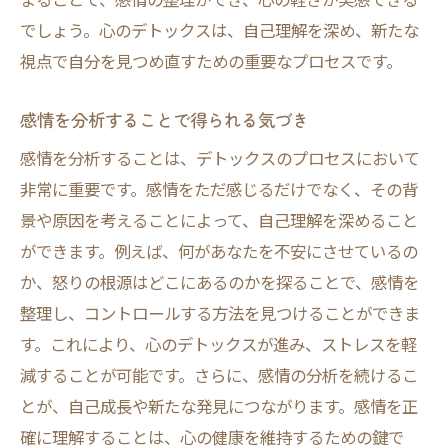
ジャーナリングが心のデトックスに役立つ
でしょう。心のデトックスは、自己理解を深め、新たな
理由
視点で自分を見つめ直すための重要なプロセスです。
感情を記録することで得られる心の軽さ
効果的なジャーナリングの方法とヒント
感情を分析することで得られる気づき
感情の整理に役立つ質問リスト
感情を分析することは、デトックスのプロセスにおいて
日常的にジャーナリングを実践するメリッ
非常に重要です。感情をただ感じるだけでなく、その背
ト
景や原因を考えることによって、自己理解を深めること
ジャーナリングで自分自身を理解するプロ
ができます。例えば、何があなたを不安にさせているの
セス
か、怒りの根源はどこにあるのかを探ることで、感情を
リラクゼーション法で心のバランスを整えるデ
整理し、コントロールする方法を見つけることができま
トックス術
す。これにより、心のデトックスが進み、ストレスを軽
減することが可能です。さらに、感情の分析を続けるこ
リラクゼーションが心に及ぼすデトックス
とが、自己成長や新たな発見につながります。感情を正
効果
確に理解することは、心の健康を維持するための鍵で
家でできる簡単なリラクゼーション法