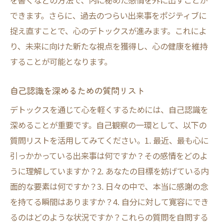
を書くなどの方法で、内に秘めた感情を外に出すことが
定期的なデトックスによるストレス軽減効
できます。さらに、過去のつらい出来事をポジティブに
果
捉え直すことで、心のデトックスが進みます。これによ
精神的安定感を高めるためのデトックス方
り、未来に向けた新たな視点を獲得し、心の健康を維持
法
することが可能となります。
デトックスを習慣化し心の健康を改善する方法
デトックスを習慣化するためのステップ
自己認識を深めるための質問リスト
心の健康を支えるデトックスの習慣化の利
デトックスを通じて心を軽くするためには、自己認識を
点
深めることが重要です。自己観察の一環として、以下の
日常生活にデトックスを組み込む方法
質問リストを活用してみてください。1. 最近、最も心に
習慣化を助けるためのモチベーション維持
引っかかっている出来事は何ですか？その感情をどのよ
法
うに理解していますか？2. あなたの目標を妨げている内
心の健康を守るためのデトックスの日常化
面的な要素は何ですか？3. 日々の中で、本当に感謝の念
を持てる瞬間はありますか？4. 自分に対して寛容にでき
デトックスがもたらす長期的な心の健康効
るのはどのような状況ですか？これらの質問を自問する
果