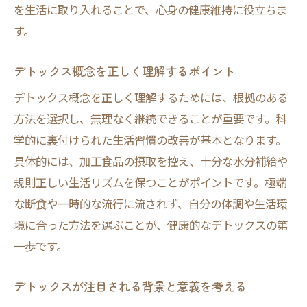
デトックスと飲み物の関係を深掘りする
を生活に取り入れることで、心身の健康維持に役立ちま
す。
手軽に始めるデトックス飲み物活用術
デトックスのやり方に合う飲み物とは
デトックス概念を正しく理解するポイント
飲み物で実感できるデトックス効果
デトックス概念を正しく理解するためには、根拠のある
デトックスは意味ない？科学的根拠を検証
方法を選択し、無理なく継続できることが重要です。科
デトックスが意味ないとされる理由を検証
学的に裏付けられた生活習慣の改善が基本となります。
科学的に見たデトックスの効果とは何か
具体的には、加工食品の摂取を控え、十分な水分補給や
デトックスの科学的根拠と最新研究を紹介
規則正しい生活リズムを保つことがポイントです。極端
意味ない説に対するデトックスの真実
な断食や一時的な流行に流されず、自分の体調や生活環
デトックスの効果に関する専門家の見解
境に合った方法を選ぶことが、健康的なデトックスの第
一歩です。
根拠に基づくデトックスの必要性を考える
自分に合ったデトックス法を見つけるコツ
デトックスが注目される背景と意義を考える
自分に合うデトックスやり方の選び方