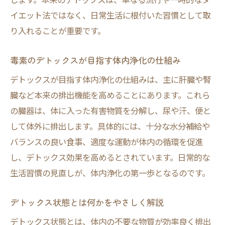
忙しい人のための実践しやすいデトックス
イエット法ではなく、日常生活に根付いた習慣として取
日常で実践しやすいデトックスのやり方
り入れることが重要です。
毎日の生活に役立つデトックスやり方入門
手軽に始めるデトックスの実践ポイント
毒素のデトックスが目指す体内浄化の仕組み
デトックスのやり方を選ぶときの注意点
デトックスが目指す体内浄化の仕組みは、主に肝臓や腎
リズムを整える簡単デトックスの方法
臓など本来の排出機能を高めることにあります。これら
デトックスのやり方でよくある疑問を解消
の臓器は、体に入った有害物質を分解し、尿や汗、便と
初心者向けデトックスやり方を徹底解説
して体外に排出します。具体的には、十分な水分補給や
もしデトックスを始めるなら押さえたい基本
バランスの良い食事、適度な運動が体内の循環を促進
し、デトックス効果を高めるとされています。日常的な
デトックスを始める前に知っておきたい基
生活習慣の見直しが、体内浄化の第一歩となるのです。
本
デトックス効果を引き出す準備と心構え
デトックス状態とは何かをやさしく解説
毒素を溜めないためのデトックス基本習慣
デトックス状態とは、体内の不要な物質が効率良く排出