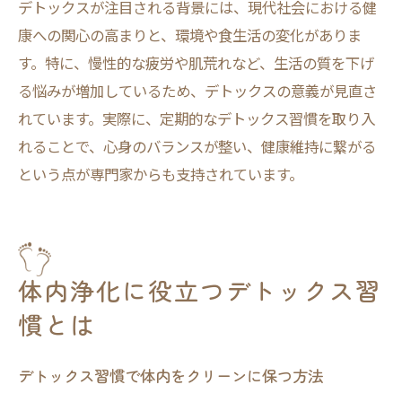
デトックスが注目される背景には、現代社会における健
体質別デトックス方法の見極めポイント
康への関心の高まりと、環境や食生活の変化がありま
毎日続けられるデトックス法の工夫
す。特に、慢性的な疲労や肌荒れなど、生活の質を下げ
失敗しないデトックス法の見つけ方
る悩みが増加しているため、デトックスの意義が見直さ
デトックス効果を高める自分流のコツ
れています。実際に、定期的なデトックス習慣を取り入
ライフスタイルに合うデトックス法を探す
れることで、心身のバランスが整い、健康維持に繋がる
という点が専門家からも支持されています。
体内浄化に役立つデトックス習
慣とは
デトックス習慣で体内をクリーンに保つ方法