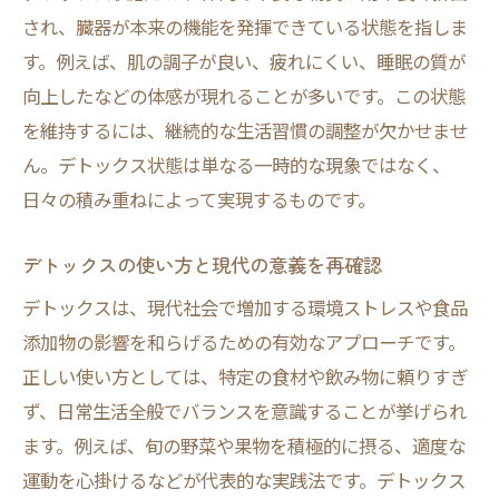
デトックスやり方を選ぶポイントを紹介
され、臓器が本来の機能を発揮できている状態を指しま
正しいデトックスの意味と基礎知識まとめ
す。例えば、肌の調子が良い、疲れにくい、睡眠の質が
無理なく続けるためのデトックスの基本
向上したなどの体感が現れることが多いです。この状態
デトックス効果が期待できる食べ物の選び方
を維持するには、継続的な生活習慣の調整が欠かせませ
デトックス食材ランキングと選び方のコツ
ん。デトックス状態は単なる一時的な現象ではなく、
日々の積み重ねによって実現するものです。
体内浄化に最適なデトックス最強食材とは
デトックス効果が高い食べ物の特徴解説
デトックスの使い方と現代の意義を再確認
日々の食事で取り入れたいデトックス食材
デトックスは、現代社会で増加する環境ストレスや食品
デトックス食材を賢く選ぶポイント
添加物の影響を和らげるための有効なアプローチです。
デトックスに役立つ食べ物の選定方法
正しい使い方としては、特定の食材や飲み物に頼りすぎ
飲み物で叶えるデトックス生活のヒント
ず、日常生活全般でバランスを意識することが挙げられ
デトックス効果飲み物で体内リフレッシュ
ます。例えば、旬の野菜や果物を積極的に摂る、適度な
毎日続けたいデトックス飲み物の選び方
運動を心掛けるなどが代表的な実践法です。デトックス