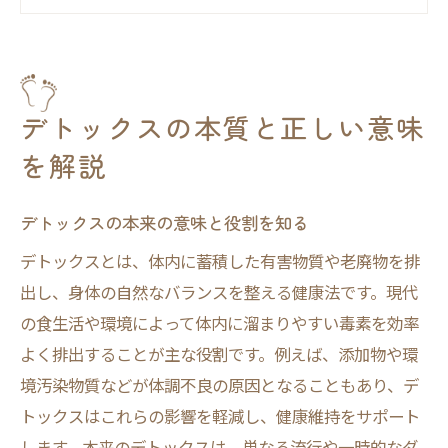
デトックス状態とは何かをやさしく解説
デトックスの使い方と現代の意義を再確認
デトックス概念を正しく理解するポイント
デトックスが注目される背景と意義を考え
デトックスの本質と正しい意味
る
を解説
体内浄化に役立つデトックス習慣とは
デトックス習慣で体内をクリーンに保つ方
デトックスの本来の意味と役割を知る
法
デトックスとは、体内に蓄積した有害物質や老廃物を排
日常生活で無理なく続けるデトックスのコ
出し、身体の自然なバランスを整える健康法です。現代
ツ
の食生活や環境によって体内に溜まりやすい毒素を効率
体内浄化に有効なデトックスやり方の基本
よく排出することが主な役割です。例えば、添加物や環
デトックス最強食材を活用した習慣作り
境汚染物質などが体調不良の原因となることもあり、デ
毒素排出を促すデトックス習慣の秘訣
トックスはこれらの影響を軽減し、健康維持をサポート
します。本来のデトックスは、単なる流行や一時的なダ