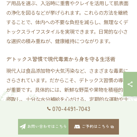
ア用品を選ぶ、入浴時に重曹やクレイを活用して肌表面
の浄化を図るなどが挙げられます。これらの方法を継続
することで、体内への不要な負担を減らし、無理なくデ
トックスライフスタイルを実現できます。日常的な小さ
な選択の積み重ねが、健康維持につながります。
デトックス習慣で現代毒素から身を守る生活術
現代人は食品添加物や大気汚染など、さまざまな毒素に
さらされています。だからこそ、デトックス習慣の導入
が重要です。具体的には、新鮮な野菜や果物を積極的に
摂取し、十分な水分補給を心がける、定期的な運動や十
070-4491-7043
分な睡眠を確保する、といった生活術が効果的です。こ
うした習慣の積み重ねによって、体内の老廃物や毒素を
お問い合わせはこちら
ご予約はこちら
自然に排出しやすい体質へと導きます。無理なく続けら