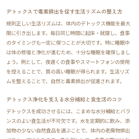
簡単にできるデトックス術で健康維持を目
デトックスで毒素排出を促す生活リズムの整え方
指す
規則正しい生活リズムは、体内のデトックス機能を最大
野菜や自然素材で叶えるデトックス習慣の
限に引き出します。毎日同じ時間に起床・就寝し、食事
工夫
のタイミングも一定に保つことが大切です。特に睡眠中
経皮毒対策にも役立つライフスタイル案内
は体の修復と浄化が進むため、十分な睡眠を確保しまし
経皮毒デトックス方法を日常に取り入れる
ょう。例として、夜遅くの食事やスマートフォンの使用
ポイント
を控えることで、質の高い睡眠が得られます。生活リズ
デトックス習慣で現代毒素から身を守る生
ムを整えることで、自然と毒素排出が促進されます。
活術
デトックス浄化を支える水分補給と食生活のコツ
スキンケアと経皮毒対策を両立するデトッ
クス法
デトックスを成功させるには、こまめな水分補給とバラ
日用品の選び方が左右するデトックス浄化
ンスのよい食生活が不可欠です。水を定期的に飲み、添
効果
加物の少ない自然食品を選ぶことで、体内の老廃物排出