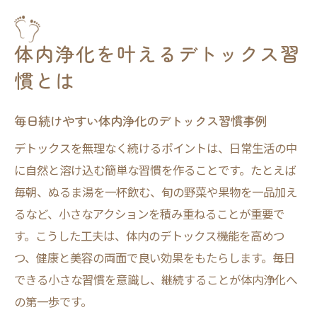
セルフマッサージで叶えるデトックス浄化
体験
体内浄化を叶えるデトックス習
日常で始めるデトックス頻度とケアのコツ
経皮毒対策も意識したデトックスケアの工
慣とは
夫
毎日続けやすい体内浄化のデトックス習慣事例
老廃物排出を促すデトックス術を解説
老廃物を出すデトックス術の基本と実践方
デトックスを無理なく続けるポイントは、日常生活の中
法
に自然と溶け込む簡単な習慣を作ることです。たとえば
毎朝、ぬるま湯を一杯飲む、旬の野菜や果物を一品加え
デトックスで体感する浄化作用と美容効果
るなど、小さなアクションを積み重ねることが重要で
の秘密
す。こうした工夫は、体内のデトックス機能を高めつ
運動や入浴を活用したデトックス頻度の目
つ、健康と美容の両面で良い効果をもたらします。毎日
安
できる小さな習慣を意識し、継続することが体内浄化へ
体に溜まった毒素を流すデトックスケアの
の第一歩です。
具体例