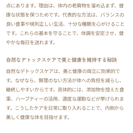
体内浄化を助ける食材とその活用法を解説
点にあります。理由は、体内の老廃物を溜め込まず、健
康な状態を保つためです。代表的な方法は、バランスの
市販でも手に入るデトックス向き食材の特
良い食事や規則正しい生活、十分な睡眠を心がけること
徴
です。これらの基本を守ることで、体調を安定させ、健
デトックス効果を高める調理法の工夫と実
やかな毎日を送れます。
践
毎日の食事で無理なくできるデトックス習
自然なデトックスケアで美と健康を維持する秘訣
慣
自然なデトックスケアは、美と健康の両立に効果的で
顔や身体のデトックスケアを始めよう
す。なぜなら、無理のない方法が体への負担を減らし、
顔のデトックスケアでキレイを目指す方法
継続しやすいからです。具体的には、添加物を控えた食
身体のデトックスケア習慣がもたらす嬉し
事、ハーブティーの活用、適度な運動などが挙げられま
い変化
す。こうしたケアを日常に取り入れることで、内側から
デトックスケアとは何かを正しく理解しよ
美しく健康な体を目指せます。
う