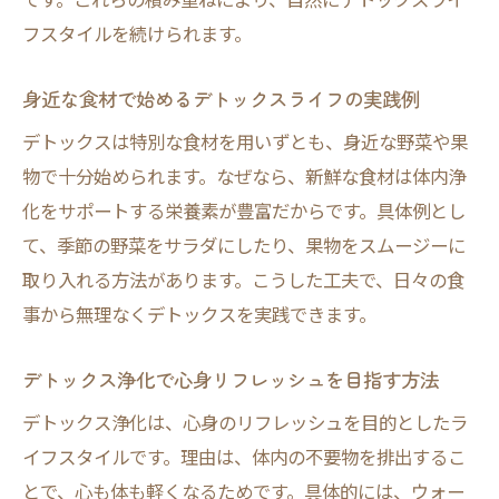
整え方
フスタイルを続けられます。
デトックス浄化を支える水分補給と食生活
のコツ
身近な食材で始めるデトックスライフの実践例
デトックス頻度の目安と理想的な生活スタ
デトックスは特別な食材を用いずとも、身近な野菜や果
イル
物で十分始められます。なぜなら、新鮮な食材は体内浄
簡単にできるデトックスケアの取り入れ方
化をサポートする栄養素が豊富だからです。具体例とし
を紹介
て、季節の野菜をサラダにしたり、果物をスムージーに
体に溜まった老廃物を出すためのデトック
取り入れる方法があります。こうした工夫で、日々の食
ス術
事から無理なくデトックスを実践できます。
自然派が実践するデトックスの方法
デトックス浄化で心身リフレッシュを目指す方法
自然派の視点で選ぶデトックスケアのポイ
デトックス浄化は、心身のリフレッシュを目的としたラ
ント
イフスタイルです。理由は、体内の不要物を排出するこ
アルミニウムなど現代毒素のデトックス対
とで、心も体も軽くなるためです。具体的には、ウォー
策法