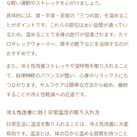
な軽い運動やストレッチを心がけましょう。
冷え性対策で意識したい飲み物の選び方
体験談に学ぶ冷え性に効いた飲み物の工夫
具体的には、首・手首・足首の「三つの首」を温めるこ
とがポイントです。これらの部位は太い血管が通ってい
冷え性軽減につながる成分と効果のまとめ
るため、温めることで全身の血行が促進されます。カイ
冷え性の原因から考える効果的な生活習慣
ロやレッグウォーマー、厚手の靴下などを活用するのが
冷え性軽減のために原因を知る重要性
おすすめです。
冷え性改善に役立つ生活習慣の基本とは
また、冷え性改善ストレッチや深呼吸を取り入れること
冷え性の原因別・対策の具体的な工夫例
で、自律神経のバランスが整い、心身のリラックスにも
冷え性軽減を目指す毎日の習慣見直し術
つながります。セルフケアは簡単な方法から始め、継続
自律神経を整える冷え性改善の生活法
することが冷え性軽減への近道です。
冷え性改善に効く日常温活の取り入れ方
日常生活に温活を取り入れることは、冷え性改善に大変
有効です。温活とは、体の芯から温める習慣を持つこと