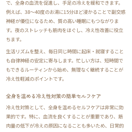
で、全身の血流を促進し、手足の冷えを緩和できます。
冷え性に効いた方法を組み合わせて実践
例えば、38〜40度のお湯に15分ほど浸かることで副交感
体を芯から温める冷え性軽減法の選び方
神経が優位になるため、質の高い睡眠にもつながりま
食事とストレッチで冷え性を根本から改善へ
す。夜のストレッチも筋肉をほぐし、冷え性改善に役立
冷え性軽減に効く食事と栄養素の選び方
ちます。
毎日続けたい冷え性改善ストレッチの効果
生活リズムを整え、毎日同じ時間に起床・就寝すること
冷え性対策におすすめの食材と調理法紹介
も自律神経の安定に寄与します。忙しい方は、短時間で
冷え性軽減を目指す食事と運動習慣の工夫
もできるルーティンから始め、無理なく継続することが
冷え性改善に役立つストレッチ実践ポイン
冷え性軽減のポイントです。
ト
冷え性に効く飲み物や成分を選ぶコツとは
全身を温める冷え性対策の簡単セルフケア
冷え性軽減におすすめの飲み物と成分解説
冷え性対策として、全身を温めるセルフケアは非常に効
冷え性改善を支える毎日の温活ドリンク習
果的です。特に、血流を良くすることが重要であり、筋
慣
肉量の低下が冷えの原因になることも多いため、日常的