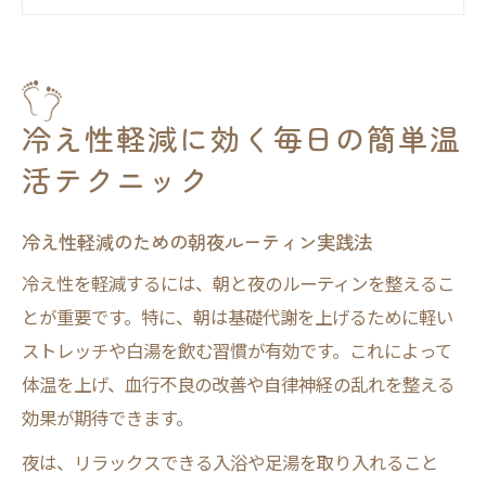
冷え性軽減に役立つ入浴法と効果の理由
冷え性を防ぐ生活習慣の見直しポイント
肩こりや手足の冷え性には何が最適？体験談で
解説
冷え性軽減に効く毎日の簡単温
肩こりと冷え性の関係を体験談から学ぶ
活テクニック
手足の冷え性が改善した生活習慣の工夫
冷え性軽減に役立つ体験談が教える工夫
冷え性軽減のための朝夜ルーティン実践法
冷え性改善した人のストレッチ方法紹介
冷え性を軽減するには、朝と夜のルーティンを整えるこ
冷え性軽減を感じたセルフケア実践記録
とが重要です。特に、朝は基礎代謝を上げるために軽い
体の芯まで温まる冷え性対策の実践ポイント
ストレッチや白湯を飲む習慣が有効です。これによって
体温を上げ、血行不良の改善や自律神経の乱れを整える
冷え性軽減には体の芯を温める工夫が重要
効果が期待できます。
温活で冷え性が治った理由と実践ポイント
夜は、リラックスできる入浴や足湯を取り入れること
冷え性改善に効く全身温活の具体的な手順