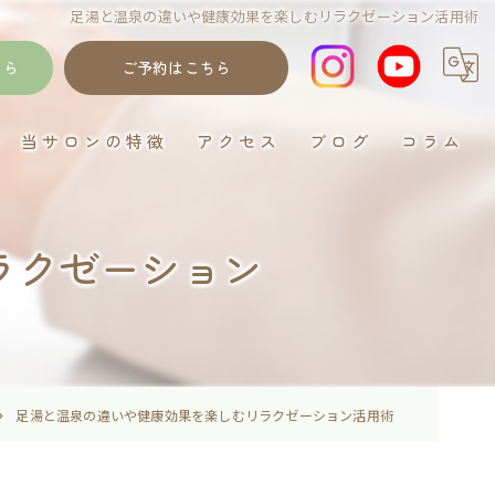
足湯と温泉の違いや健康効果を楽しむリラクゼーション活用術
ちら
ご予約はこちら
当サロンの特徴
アクセス
ブログ
コラム
岐阜のデトックス
ラクゼーション
ゴットクリーナー
むくみ
妊活
イネイト活性
足湯と温泉の違いや健康効果を楽しむリラクゼーション活用術