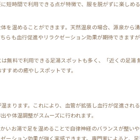
温泉と足湯の効能比較と活用のヒント
軽に短時間で利用できる点が特徴で、服を脱がずに楽しめ
足湯と温泉の効能を徹底比較する視点
温泉成分と足湯の相乗効果を解説
全体を温めることができます。天然温泉の場合、源泉から
どちらも血行促進やリラクゼーション効果が期待できます
足湯の活用シーンと適したタイミング
健康維持に役立つ足湯の賢い使い方
温泉足湯で気軽にリフレッシュ体験
には無料で利用できる足湯スポットも多く、「近くの足湯 
おすすめの癒やしスポットです。
心と体にやさしい足湯の新たな楽しみ方
足湯で心身を癒す新しいリラクゼーション法
家族や友人と楽しむ足湯の魅力
足湯で心が安らぐ時間をつくるコツ
が温まります。これにより、血管が拡張し血行が促進され
排出や体温調整がスムーズに行われます。
健康意識高まる足湯の楽しみ方提案
足湯で気軽に始めるセルフケアのすすめ
温かいお湯で足を温めることで自律神経のバランスが整いや
ゼーション効果が強く実感できます。専門家によると、足湯
足湯の基本ルールと正しい浸かり方とは