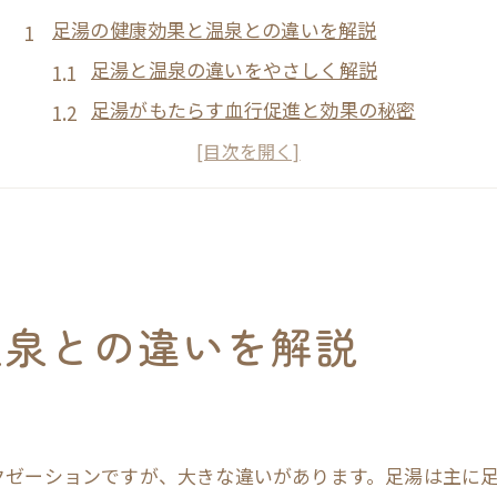
足湯の健康効果と温泉との違いを解説
足湯と温泉の違いをやさしく解説
足湯がもたらす血行促進と効果の秘密
温泉と足湯のリラクゼーション体験
足湯の健康効果と温泉効能の比較
足湯で期待できる疲労回復の理由とは
日常に足湯を取り入れるリラクゼーション法
足湯を日常習慣として楽しむコツ
温泉との違いを解説
リラックスできる足湯の活用アイデア紹介
足湯でストレス解消が叶う理由
自宅足湯で心身リセットする方法
足湯習慣がもたらす健康維持のポイント
クゼーションですが、大きな違いがあります。足湯は主に