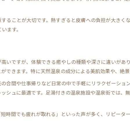
足湯を安全に楽しむ基本ルール紹介
正しい足湯の浸かり方と注意点
意することが大切です。熱すぎると皮膚への負担が大きく
ています。
足湯の温度や時間の最適な目安
足湯のマナーと公衆足湯の作法
足湯を快適に使うための準備ポイント
自宅や旅先で足湯を満喫するコツ
が高いですが、体験できる癒やしの種類や深さに違いがあ
とができます。特に天然温泉の成分による美肌効果や、絶景
自宅足湯を手軽に楽しむ方法
旅先で足湯を満喫するための工夫
光の合間や仕事帰りなど日常の中で手軽にリラクゼーショ
レッシュに最適です。足湯付きの温泉施設や温泉街では、
足湯を旅行のリラクゼーションに活用
足湯設備の上手な使い方と選び方
足湯で旅の疲れを癒やすおすすめ法
「短時間でも疲れが取れる」といった声が多く、リピータ