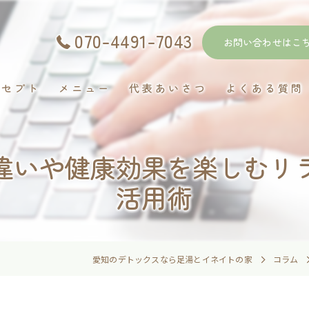
070-4491-7043
お問い合わせはこ
ンセプト
メニュー
代表あいさつ
よくある質問
違いや健康効果を楽しむリ
活用術
愛知のデトックスなら足湯とイネイトの家
コラム