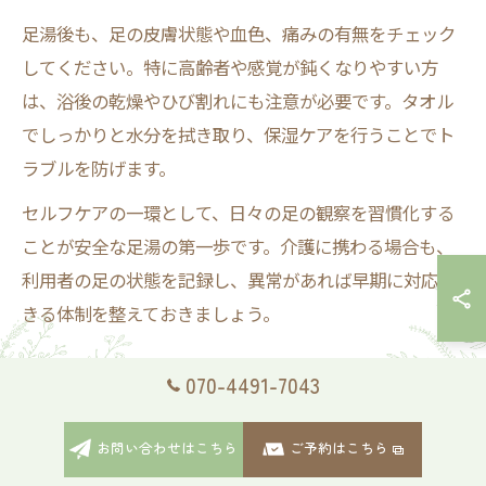
足湯後も、足の皮膚状態や血色、痛みの有無をチェック
してください。特に高齢者や感覚が鈍くなりやすい方
は、浴後の乾燥やひび割れにも注意が必要です。タオル
でしっかりと水分を拭き取り、保湿ケアを行うことでト
ラブルを防げます。
セルフケアの一環として、日々の足の観察を習慣化する
ことが安全な足湯の第一歩です。介護に携わる場合も、
利用者の足の状態を記録し、異常があれば早期に対応で
きる体制を整えておきましょう。
足湯で気をつける健康状態と判断基準
070-4491-7043
足湯を行う際には、利用者や自身の健康状態に応じた判
お問い合わせはこちら
ご予約はこちら
断が不可欠です。発熱や脱水、重度のむくみ、動脈硬化