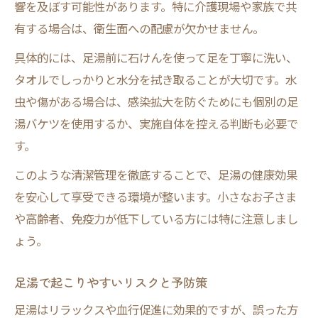
響を及ぼす可能性があります。特に介護現場や家族で共
足湯が禁忌となるケースを知る重要性
有する場合は、衛生面への配慮が欠かせません。
足湯バケツ選びで失敗しない方法
具体的には、足湯前に石けんを使って足を丁寧に洗い、
足湯バケツ選びで重要なポイントとは
タオルでしっかりと水分を拭き取ることが大切です。水
足湯に最適なバケツの機能とサイズ選び
虫や傷がある場合は、感染拡大を防ぐためにも個別の足
足湯用バケツの素材や安全性を比較する
湯バケツを使用するか、実施自体を控える判断も必要で
使いやすい足湯バケツで快適なケア実現
す。
足湯バケツ清潔管理と長持ちのコツ
このような清潔管理を徹底することで、足湯の健康効果
を安心して享受できる環境が整います。小さなお子さま
や高齢者、免疫力が低下している方には特に注意しまし
ょう。
足湯で起こりやすいリスクと予防策
足湯はリラックスや血行促進に効果的ですが、誤った方