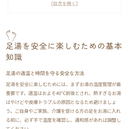
足湯で起こりやすいリスクと予防策
足湯の効果を高める正しい手順とは
足湯時の体調チェックで安心ケア
リラックス効果を高める足湯のコツ
足湯でリラックス効果を最大化する秘訣
足湯を安全に楽しむための基本
呼吸法と足湯で得られる癒やしの時間
知識
足湯の効果を感じる最適なタイミング
足湯の深さや浸かり方で変わる満足感
足湯の適温と時間を守る安全な方法
足湯中のリラックス環境作りの工夫
足湯を安全に楽しむためには、まずお湯の温度管理が最
足湯ならではの注意点とケア実践法
重要です。適温はおよそ40℃前後とされ、熱すぎるお湯
はやけどや皮膚トラブルの原因となるため避けましょ
足湯の注意点とトラブルを防ぐ方法
う。ご自身やご家族、介護を受ける方の足をお湯に入れ
足湯の差し湯や温度調整の注意点解説
る前に、必ず手で温度を確認し、違和感があれば調整し
足湯後のケアで感染症予防を徹底する
てください。