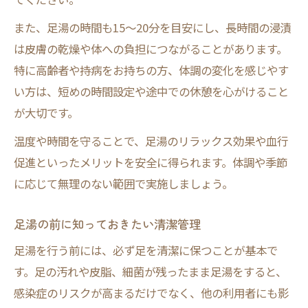
足湯利用時の身体状況チェックが重要
また、足湯の時間も15〜20分を目安にし、長時間の浸漬
足湯で見落としがちなデメリットとは
は皮膚の乾燥や体への負担につながることがあります。
介護現場で大切な足湯の安全対策
特に高齢者や持病をお持ちの方、体調の変化を感じやす
介護で実践する足湯の安全管理ポイント
い方は、短めの時間設定や途中での休憩を心がけること
足湯中の体調変化を見逃さない観察法
が大切です。
高齢者への足湯で注意すべき状況とは
温度や時間を守ることで、足湯のリラックス効果や血行
足湯時の看護ケアで守るべき注意事項
促進といったメリットを安全に得られます。体調や季節
介護現場の足湯で避けるべきリスク
に応じて無理のない範囲で実施しましょう。
足浴における禁忌とセルフチェック法
足湯の前に知っておきたい清潔管理
足湯の禁忌事項を知って安全対策を万全に
糖尿病や心疾患時の足湯注意ポイント
足湯を行う前には、必ず足を清潔に保つことが基本で
す。足の汚れや皮脂、細菌が残ったまま足湯をすると、
足湯前後のセルフチェックで安全確保
感染症のリスクが高まるだけでなく、他の利用者にも影
足湯で気をつける健康状態と判断基準