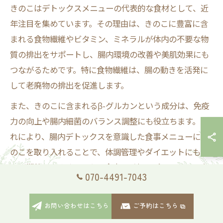
きのこはデトックスメニューの代表的な食材として、近
年注目を集めています。その理由は、きのこに豊富に含
まれる食物繊維やビタミン、ミネラルが体内の不要な物
質の排出をサポートし、腸内環境の改善や美肌効果にも
つながるためです。特に食物繊維は、腸の動きを活発に
して老廃物の排出を促進します。
また、きのこに含まれるβ-グルカンという成分は、免疫
力の向上や腸内細菌のバランス調整にも役立ちます。こ
れにより、腸内デトックスを意識した食事メニューにき
のこを取り入れることで、体調管理やダイエットにも効
果が期待できます。日々の食事に手軽にプラスできる点
070-4491-7043
も、忙しい方におすすめの理由です。
実際の口コミでは、「きのこを毎日食べるようになって
お問い合わせはこちら
ご予約はこちら
から便通が良くなり、肌もきれいになった」といった体