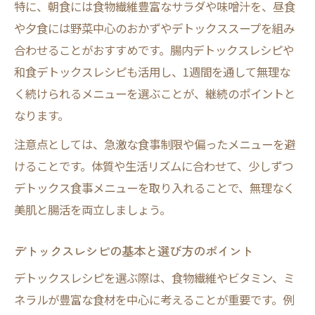
特に、朝食には食物繊維豊富なサラダや味噌汁を、昼食
デトックスレシピで腸活をサポートする方
や夕食には野菜中心のおかずやデトックススープを組み
法
合わせることがおすすめです。腸内デトックスレシピや
忙しい日もできる簡単デトックスメニュー
和食デトックスレシピも活用し、1週間を通して無理な
腸内環境改善に役立つデトックス料理
く続けられるメニューを選ぶことが、継続のポイントと
和食を通じた優しいデトックス習慣の始め方
なります。
和食で始めるやさしいデトックス習慣
注意点としては、急激な食事制限や偏ったメニューを避
発酵食品を取り入れたデトックスレシピ
けることです。体質や生活リズムに合わせて、少しずつ
和食デトックスの効果的なメニュー例
デトックス食事メニューを取り入れることで、無理なく
薬膳の知恵を活かしたデトックス料理
美肌と腸活を両立しましょう。
腸内環境を整える和食デトックスのコツ
きのこで実感する腸活とデトックス効果
デトックスレシピの基本と選び方のポイント
きのこが持つデトックス効果の理由
デトックスレシピを選ぶ際は、食物繊維やビタミン、ミ
腸内デトックスに役立つきのこレシピ
ネラルが豊富な食材を中心に考えることが重要です。例