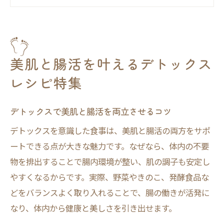
食物繊維豊富なデトックスメニューの魅力
発酵食品を使った腸内デトックス実践法
美肌をサポートするデトックスの食事例
旬野菜たっぷりの簡単デトックス料理
美肌と腸活を叶えるデトックス
旬野菜を使ったデトックス料理の魅力
レシピ特集
簡単調理で実践できるデトックスメニュー
食物繊維たっぷりのデトックスレシピ活用
デトックスで美肌と腸活を両立させるコツ
法
デトックスを意識した食事は、美肌と腸活の両方をサポ
デトックススープで体の中からリセット
ートできる点が大きな魅力です。なぜなら、体内の不要
毎日続けやすいデトックスおかずの工夫
物を排出することで腸内環境が整い、肌の調子も安定し
毎日続く腸内デトックスメニューの工夫
やすくなるからです。実際、野菜やきのこ、発酵食品な
どをバランスよく取り入れることで、腸の働きが活発に
デトックス習慣を続けるための工夫とは
なり、体内から健康と美しさを引き出せます。
腸内デトックスに最適な食材の選び方