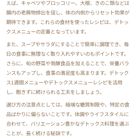
えば、キャベツやブロッコリー、大根、きのこ類などは
きのこたっぷりのデトックスメニュー提案
腸内の老廃物排出を促し、体の内側からリセット効果が
食物繊維豊富なきのこで腸活を実践
期待できます。これらの食材を使ったレシピは、デトッ
デトックス鍋で味わう健康きのこ料理
クスメニューの定番となっています。
一週間で体スッキリデトックスメニュー実践法
また、スープやサラダにすることで簡単に調理でき、毎
デトックスメニュー1週間実践のポイント
日の食事に無理なく取り入れやすいのもポイントです。
一週間で効果を感じるデトックスレシピ
さらに、旬の野菜や発酵食品を加えることで、栄養バラ
継続しやすいデトックス食事プランの立て
ンスもアップし、食事の満足度も高まります。デトック
方
ス1週間メニューやデトックスメニューレシピを活用
体内リセットに役立つ1週間デトックス法
し、飽きずに続けられる工夫をしましょう。
腸内デトックスを加速するコツと工夫
選び方の注意点としては、極端な糖質制限や、特定の食
品ばかりに偏らないことです。体調やライフスタイルに
合わせて、バリエーション豊かなデトックス料理を選ぶ
ことが、長く続ける秘訣です。