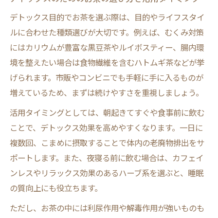
デトックス茶選びに迷わない実践ポイント
デトックス目的でお茶を選ぶ際は、目的やライフスタイ
ルに合わせた種類選びが大切です。例えば、むくみ対策
自分に合うデトックス茶の見極め方
にはカリウムが豊富な黒豆茶やルイボスティー、腸内環
デトックス茶ランキングを参考にするコツ
境を整えたい場合は食物繊維を含むハトムギ茶などが挙
人気のデトックス茶の特徴を比較解説
げられます。市販やコンビニでも手軽に手に入るものが
初めてでも安心なデトックス茶の選択基準
増えているため、まずは続けやすさを重視しましょう。
デトックスお茶おすすめの試し方と続け方
活用タイミングとしては、朝起きてすぐや食事前に飲む
腸内環境を整えるためのお茶の飲み方とは
ことで、デトックス効果を高めやすくなります。一日に
腸内デトックス茶で整える飲み方の基本
複数回、こまめに摂取することで体内の老廃物排出をサ
タイミング別デトックス茶の飲み方ガイド
ポートします。また、夜寝る前に飲む場合は、カフェイ
腸内環境改善に役立つデトックス茶の活用
ンレスやリラックス効果のあるハーブ系を選ぶと、睡眠
毎日続けたいデトックス茶の取り入れ方
の質向上にも役立ちます。
腸内をリセットするデトックス茶の工夫
ただし、お茶の中には利尿作用や解毒作用が強いものも