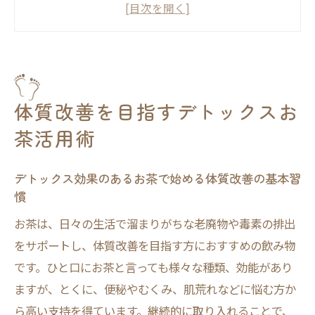
デトックスのためのお茶の選び方と活用タ
イミング
体質改善に効くお茶の特徴とは
続けやすいデトックスとお茶生活のコツ
美肌も叶うお茶の楽しみ方
体質改善を目指すデトックスお
老廃物の排出にはどんなお茶が最適か
茶活用術
老廃物排出に強いデトックスお茶の選定法
デトックス効果のあるお茶で体内をクリー
デトックス効果のあるお茶で始める体質改善の基本習
ンに保つ方法
慣
排出力が高いお茶の種類と特長
お茶は、日々の生活で溜まりがちな老廃物や毒素の排出
むくみ対策に効果的なデトックスお茶活用
をサポートし、体質改善を目指す方におすすめの飲み物
腸内環境を整えるデトックスお茶の魅力
です。ひと口にお茶と言っても様々な種類、効能があり
ますが、とくに、便秘やむくみ、肌荒れなどに悩む方か
美肌への近道はデトックスお茶から始まる
ら高い支持を得ています。継続的に取り入れることで、