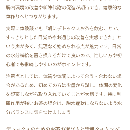
デトックスお茶で美肌習慣をスタートしよ
腸内環境の改善や新陳代謝の促進が期待でき、健康的な
う
体作りへとつながります。
肌荒れ予防に役立つデトックスお茶の選び
実際に体験談でも「朝にデトックスお茶を飲むことで、
方
すっきりとした目覚めやお通じの改善を実感できた」と
デトックス茶で内側から透明感アップ
いう声が多く、無理なく始められる点が魅力です。日常
美肌維持にはデトックス茶の継続が鍵
の水分補給を置き換えるだけで良いので、忙しい方や初
デトックスお茶と栄養バランスの関係性
心者でも継続しやすいのがポイントです。
むくみや便秘対策に役立つデトックスの知恵
注意点としては、体質や体調によって合う・合わない場
デトックス茶でむくみをケアする方法
合があるため、初めての方は少量から試し、体調の変化
便秘改善にデトックス茶を取り入れる秘訣
を観察しながら取り入れていくことが大切です。特に利
むくみ対策に最適なデトックス茶の選択肢
尿作用が強いお茶の場合は、脱水症状にならないよう水
腸内環境を良くするデトックスお茶の選び
分バランスに気をつけましょう。
方
デトックスのためのお茶の選び方と活用タイミング
デトックス茶で日常的なケアを続けるコツ