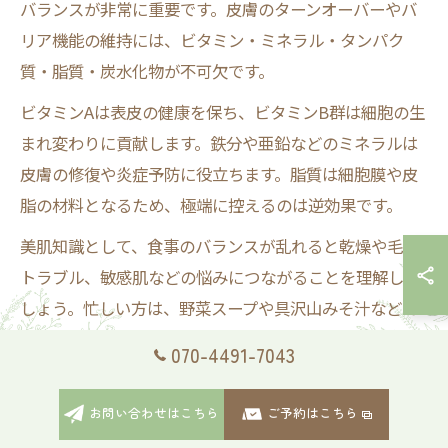
バランスが非常に重要です。皮膚のターンオーバーやバ
リア機能の維持には、ビタミン・ミネラル・タンパク
質・脂質・炭水化物が不可欠です。
ビタミンAは表皮の健康を保ち、ビタミンB群は細胞の生
まれ変わりに貢献します。鉄分や亜鉛などのミネラルは
皮膚の修復や炎症予防に役立ちます。脂質は細胞膜や皮
脂の材料となるため、極端に控えるのは逆効果です。
美肌知識として、食事のバランスが乱れると乾燥や毛穴
トラブル、敏感肌などの悩みにつながることを理解しま
しょう。忙しい方は、野菜スープや具沢山みそ汁などで
複数の栄養素を手軽に摂るのもおすすめです。
070-4491-7043
お金をかけずに美肌成分を摂るアイデア
お問い合わせはこちら
ご予約はこちら
美肌のために高価なサプリや特別な食品を揃える必要は