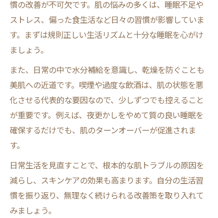
慣の改善が不可欠です。肌の悩みの多くは、睡眠不足や
発酵食品を活用した美肌習慣の取り入れ方
ストレス、偏った食生活など日々の習慣が影響していま
美肌に必要な成分を逃さない調理ポイント
す。まずは規則正しい生活リズムと十分な睡眠を心がけ
敏感肌も安心の美肌ケア基礎まとめ
ましょう。
敏感肌向け美肌知識で安全なケアを実践
また、日常の中で水分補給を意識し、乾燥を防ぐことも
美肌になるには低刺激アイテムの選択を
美肌への近道です。喫煙や過度な飲酒は、肌の状態を悪
お金をかけずに叶える敏感肌の美肌習慣
化させる代表的な要因なので、少しずつでも控えること
赤ちゃん肌を守る美肌ケアの正しい手順
が重要です。例えば、夜更かしをやめて質の良い睡眠を
美肌知識を活かしたトラブル予防の方法
確保するだけでも、肌のターンオーバーが促進されま
す。
日常生活を見直すことで、根本的な肌トラブルの原因を
減らし、スキンケアの効果も高まります。自分の生活習
慣を振り返り、無理なく続けられる改善策を取り入れて
みましょう。