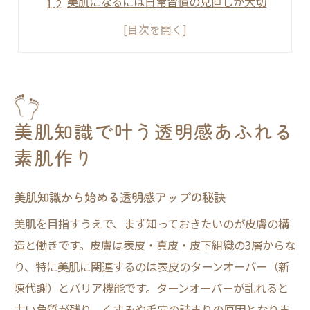
美肌になるには日常習慣の見直しが大切
美肌習慣で手に入れる赤ちゃん肌のコツ
意外と知らない美肌知識と最新トレンド
美肌に近づくための正しい食べ物選び
スキンケア見直しが導く美肌の新常識
美肌になるスキンケアの見直しポイント
美肌知識で叶う透明感あふれる
メンズも実践できる美肌スキンケア知識
素肌作り
美肌知識で選ぶ最適な洗顔と保湿ケア
美肌のためにやめるべきスキンケア習慣
美肌知識から始める透明感アップの秘訣
赤ちゃん肌を目指す美肌ケアの基本手順
美肌を目指すうえで、まず知っておきたいのが皮膚の構
透明感を求めるなら美肌習慣が鍵になる
造と働きです。皮膚は表皮・真皮・皮下組織の3層からな
り、特に美肌に関連するのは表皮のターンオーバー（新
美肌習慣で透明感あふれる肌を実現する
陳代謝）とバリア機能です。ターンオーバーが乱れると
美肌知識を活かした朝夜のルーティン紹介
古い角質が残り、くすみや毛穴の詰まりの原因となりま