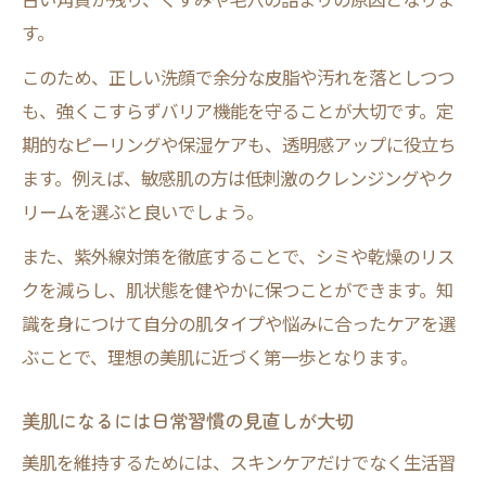
美肌になるには生活習慣の工夫が必要
す。
お金をかけずに美肌を目指す時短テク
このため、正しい洗顔で余分な皮脂や汚れを落としつつ
食べ物で美肌を支える毎日の意識改革
も、強くこすらずバリア機能を守ることが大切です。定
美肌への近道は生活習慣の改善から
期的なピーリングや保湿ケアも、透明感アップに役立ち
生活習慣を整えて美肌知識を実践しよう
ます。例えば、敏感肌の方は低刺激のクレンジングやク
美肌習慣として睡眠と運動を見直す理由
リームを選ぶと良いでしょう。
美肌になるには日々の食事管理が重要
また、紫外線対策を徹底することで、シミや乾燥のリス
美肌知識でわかる睡眠と肌の深い関係
クを減らし、肌状態を健やかに保つことができます。知
お金をかけずにできる美肌習慣の工夫
識を身につけて自分の肌タイプや悩みに合ったケアを選
美肌に必要な成分を食事で上手に補うコツ
ぶことで、理想の美肌に近づく第一歩となります。
美肌知識で選ぶ効果的な食べ物の選択法
美肌になるには日常習慣の見直しが大切
美肌になるには栄養バランスが不可欠
美肌を維持するためには、スキンケアだけでなく生活習
お金をかけずに美肌成分を摂るアイデア