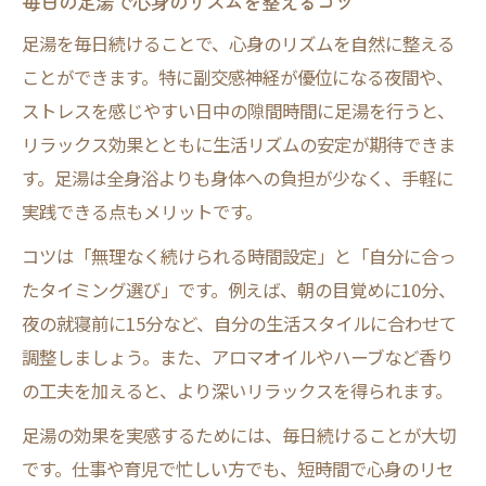
毎日の足湯で心身のリズムを整えるコツ
生活リズムに合わせた足湯の取り入れ方
足湯を毎日続けることで、心身のリズムを自然に整える
足湯は何分が効果的？リズムのコツ
ことができます。特に副交感神経が優位になる夜間や、
足湯の効果を高めるベストな時間とリズム
ストレスを感じやすい日中の隙間時間に足湯を行うと、
足湯何分が理想？効果を感じる時間設定
リラックス効果とともに生活リズムの安定が期待できま
す。足湯は全身浴よりも身体への負担が少なく、手軽に
リズムよく足湯を続けるための時間管理法
実践できる点もメリットです。
足湯リズムでのぼせ防止と効果的な浸かり
方
コツは「無理なく続けられる時間設定」と「自分に合っ
たタイミング選び」です。例えば、朝の目覚めに10分、
足湯15分間の効果とリズムの工夫
夜の就寝前に15分など、自分の生活スタイルに合わせて
足湯のデメリットも知って対策しよう
調整しましょう。また、アロマオイルやハーブなど香り
足湯リズムのデメリットと注意点を解説
の工夫を加えると、より深いリラックスを得られます。
足湯デメリットを回避するリズム作りの工
足湯の効果を実感するためには、毎日続けることが大切
夫
です。仕事や育児で忙しい方でも、短時間で心身のリセ
足湯効果なしと感じる理由とリズム見直し