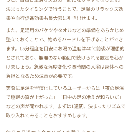
決まったタイミングで行うことで、足湯のリラックス効
足湯で睡眠前のリズムを整える実践方法
果や血行促進効果も最大限に引き出せます。
足湯リズムがもたらす深い睡眠への効果
また、足湯用のバケツやタオルなどの準備をあらかじめ
自律神経を整える足湯リズムの活用ポイン
整えておくことで、始めるハードルを下げることができ
ト
ます。15分程度を目安にお湯の温度は40℃前後が理想的
睡眠の質向上に役立つ足湯リズムの時間帯
とされており、無理のない範囲で続けられる設定を心が
毎晩の足湯で安眠を促すリズムの工夫
けましょう。急激な温度変化や長時間の入浴は身体への
冷え性対策なら足湯を生活に取り入れて
負担となるため注意が必要です。
足湯リズムで冷え性を根本からケアする方
実際に足湯を習慣化しているユーザーからは「夜の足湯
法
で睡眠の質が上がった」「日中の足の冷えが和らいだ」
足湯習慣が女性の冷え性対策に効果的な理
などの声が聞かれます。まずは1週間、決まったリズムで
由
取り入れてみることをおすすめします。
冷え性改善は足湯リズムの継続がカギ
足湯リズムでむくみと冷え性を同時ケア