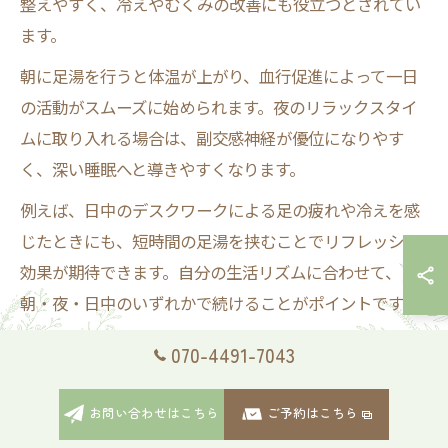
整えやすく、冷えやむくみの改善にも役立つとされてい
ます。
朝に足湯を行うと体温が上がり、血行促進によって一日
の活動がスムーズに始められます。夜のリラックスタイ
ムに取り入れる場合は、副交感神経が優位になりやす
く、深い睡眠へと導きやすくなります。
例えば、日中のデスクワークによる足の疲れや冷えを感
じたときにも、短時間の足湯を挟むことでリフレッシュ
効果が期待できます。自分の生活リズムに合わせて、
朝・夜・日中のいずれかで続けることがポイントです。
070-4491-7043
足湯何分が理想？効果を感じる時間設定
足湯の理想的な時間は「15分前後」とされており、これ
お問い合わせはこちら
ご予約はこちら
は血行促進やリラックス効果がしっかり得られる目安で