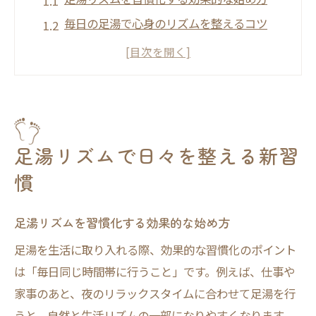
毎日の足湯で心身のリズムを整えるコツ
足湯リズムは自律神経にも好影響
足湯習慣が冷え性・むくみ対策に役立つ理
由
足湯を続けるためのリズム作りのポイント
リズムを意識した足湯の効果とは
足湯リズムで日々を整える新習
足湯リズムがもたらす自律神経の安定効果
慣
リズム良く足湯を行うと冷え性改善が期待
できる
足湯リズムを習慣化する効果的な始め方
足湯の効果がすごいと感じるリズムの秘訣
足湯を生活に取り入れる際、効果的な習慣化のポイント
足湯のメリットとリズム管理の大切さ
は「毎日同じ時間帯に行うこと」です。例えば、仕事や
足湯リズムと毎日のストレス軽減効果
家事のあと、夜のリラックスタイムに合わせて足湯を行
睡眠前の足湯で自律神経をサポート
うと、自然と生活リズムの一部になりやすくなります。