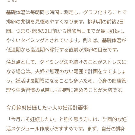
排卵日前後のベストな妊活タイミング解説
基礎体温は毎朝同じ時間に測定し、グラフ化することで
妊活マニュアルが推奨する排卵日の捉え方
排卵の兆候を見極めやすくなります。排卵期の前後2日
排卵検査薬と基礎体温の活用術を比較
間、つまり排卵の2日前から排卵当日までが最も妊娠し
妊活で知っておきたい排卵周期の変動
やすいタイミングとされています。例えば、基礎体温が
妊活初心者がまずやること徹底解説
低温期から高温期へ移行する直前が排卵の目安です。
妊活何から始めるか迷った時の一歩目
注意点として、タイミング法を続けることがストレスに
妊活マニュアルが教える事前準備の基本
なる場合は、夫婦で無理のない範囲で計画を立てましょ
プレコンセプションケアと妊活の関係性
う。妊活は長期戦になることも多いため、心身の健康管
妊活まずやること30代女性の実践例
理や生活習慣の見直しも同時に進めることが大切です。
妊活初心者が知るべき生活習慣の整え方
今月こそ妊娠したい人の生活習慣ポイント
今月絶対妊娠したい人の妊活計画術
妊活のための規則正しい睡眠と運動の重要
「今月こそ妊娠したい」と強く思う方には、計画的な妊
性
活スケジュール作成がおすすめです。まず、自分の排卵