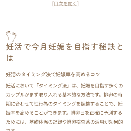
妊活マニュアルが示す成功のステップとは
排卵期を活用した妊活の具体的実践法
妊活何回目でできた？体験談の傾向分析
基礎体温を活用したタイミング法実践術
妊活初心者に最適な基礎体温記録の始め方
妊活で今月妊娠を目指す秘訣と
基礎体温と妊活タイミング法の関係性を解
は
説
妊活で基礎体温を有効活用するポイント
妊活のタイミング法で妊娠率を高めるコツ
妊娠しやすいタイミングを基礎体温で見極
妊活において「タイミング法」は、妊娠を目指す多くの
め
カップルがまず取り入れる基本的な方法です。排卵の時
妊活のための基礎体温グラフ分析方法
期に合わせて性行為のタイミングを調整することで、妊
排卵日を見極める妊活の新常識
娠率を高めることができます。排卵日を正確に予測する
ためには、基礎体温の記録や排卵検査薬の活用が効果的
妊活で排卵日予測の精度を上げる方法
です。