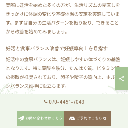
実際に妊活を始めた多くの方が、生活リズムの見直しを
きっかけに体調の変化や基礎体温の安定を実感していま
す。まずは自分の生活パターンを振り返り、できること
から改善を始めてみましょう。
妊活と食事バランス改善で妊娠率向上を目指す
妊活中の食事バランスは、妊娠しやすい体づくりの基盤
となります。特に葉酸や鉄分、たんぱく質、ビタミン類
の摂取が推奨されており、卵子や精子の質向上、ホルモ
ンバランス維持に役立ちます。
具体的には、野菜・果物・魚・大豆製品を意識して取り
070-4491-7043
入れることがポイントです。ファストフードや加工食品
の過剰摂取は控え、栄養バランスを考えた食事を心掛け
お問い合わせはこちら
ご予約はこちら
ましょう。食事改善は夫婦で取り組むことで、パートナ