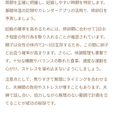
妊活と食事バランス改善で妊娠率向上を目
周期を正確に把握し、妊娠しやすい時期を特定します。
指す
基礎体温の記録やカレンダーアプリの活用で、排卵日を
予測しましょう。
ストレスケアが妊活成功へ導く理由
妊活初心者ができる毎日の生活習慣チェッ
妊娠の確率を高めるためには、排卵期に合わせて2日お
ク
き程度の性行為を取り入れることが推奨されています。
精子は女性の体内で2～3日生存するため、この間に卵子
妊活マニュアルに基づく体調管理のコツ
と出会う確率が高まります。さらに、体調管理も重要で
やってはいけない妊活中のNG行動まとめ
す。十分な睡眠やバランスの取れた食事、適度な運動を
妊活中やってはいけない事の代表例
心がけ、ストレスを溜め込まないようにしましょう。
妊活で避けるべき生活習慣やクセとは
注意点として、焦りすぎて無理にタイミングを合わせる
妊活の妨げになるNG行動を徹底解説
と、夫婦間の負担やストレスが増すこともあります。夫
妊活で注意したいストレスとの向き合い方
婦で話し合い、協力しながら無理のない範囲で計画を立
妊活マニュアルにない陥りがちな失敗例
てることが成功の秘訣です。