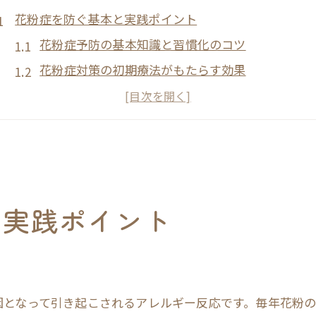
花粉症を防ぐ基本と実践ポイント
花粉症予防の基本知識と習慣化のコツ
花粉症対策の初期療法がもたらす効果
花粉症になりにくい生活リズムの作り方
花粉症予防に必要な心掛けとは何か
花粉症対策に欠かせない環境調整方法
暮らしの中でできる花粉症対策術
花粉症予防へ日常生活で意識すべき点
と実践ポイント
花粉症対策は室内外の工夫が決め手
花粉症を抑えるための掃除と換気のコツ
花粉症予防に役立つ洗濯や干し方の工夫
花粉症対策に有効なマスク・メガネ選び
因となって引き起こされるアレルギー反応です。毎年花粉