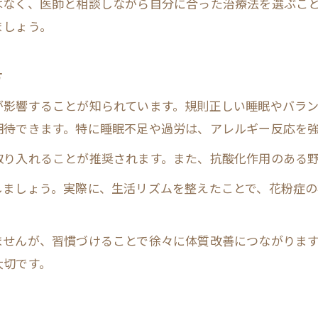
はなく、医師と相談しながら自分に合った治療法を選ぶこ
花粉症予防へ向けた生活習慣の見直し術
ましょう。
花粉症を軽減するための睡眠と食事の重要性
花粉症対策でストレス管理が果たす役割
方
花粉症が軽くなった体験談から学ぶポイント
が影響することが知られています。規則正しい睡眠やバラ
花粉症予防に役立つ運動と適度な休養法
期待できます。特に睡眠不足や過労は、アレルギー反応を
室内の花粉対策で快適な毎日を守る
取り入れることが推奨されます。また、抗酸化作用のある
花粉症対策は室内環境の工夫が重要な理由
ましょう。実際に、生活リズムを整えたことで、花粉症の
花粉症予防のための掃除と換気のベストタイミン
花粉症を防ぐカーテンや空気清浄機の活用法
ませんが、習慣づけることで徐々に体質改善につながりま
花粉症対策で避けたい室内の落とし穴とは
大切です。
花粉症予防に役立つ衣類や寝具の管理術