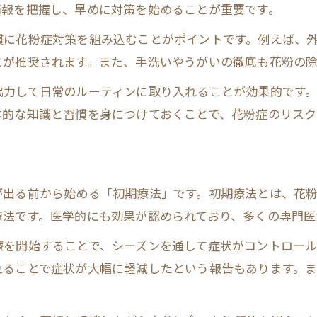
予防薬の始め時はいつを選ぶべきか
情報を把握し、早めに対策を始めることが重要です。
花粉症予防薬はいつから始めるのが最適か
慣に花粉症対策を組み込むことがポイントです。例えば、
花粉症対策薬の選び方と飲み始めのポイント
とが推奨されます。また、手洗いやうがいの徹底も花粉の
花粉症の症状を未然に防ぐ薬の使い方
協力して日常のルーティンに取り入れることが効果的です
花粉症予防薬と市販薬・処方薬の特徴比較
本的な知識と習慣を身につけておくことで、花粉症のリスク
花粉症予防における副作用との付き合い方
話題のヨーグルトは花粉症予防に有効か
花粉症予防と乳酸菌の関係性を解説
が出る前から始める「初期療法」です。初期療法とは、花粉
花粉症対策としての食事の基本
療法です。医学的にも効果が認められており、多くの専門医
花粉症と腸内環境を整えるためのポイント
療を開始することで、シーズンを通して症状がコントロー
花粉症予防に向けた食事とヨーグルト活用法
れることで症状が大幅に軽減したという報告もあります。
花粉症を抑える発酵食品の効果とは何か
花粉症が軽くなる生活改善の極意