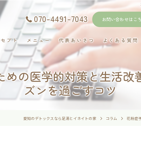
070-4491-7043
お問い合わせはこ
ンセプト
メニュー
代表あいさつ
よくある質問
ための医学的対策と生活改
ズンを過ごすコツ
愛知のデトックスなら足湯とイネイトの家
コラム
花粉症