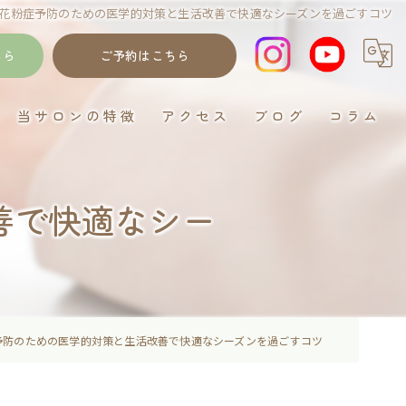
花粉症予防のための医学的対策と生活改善で快適なシーズンを過ごすコツ
ちら
ご予約はこちら
当サロンの特徴
アクセス
ブログ
コラム
岐阜のデトックス
善で快適なシー
ゴットクリーナー
むくみ
妊活
イネイト活性
予防のための医学的対策と生活改善で快適なシーズンを過ごすコツ