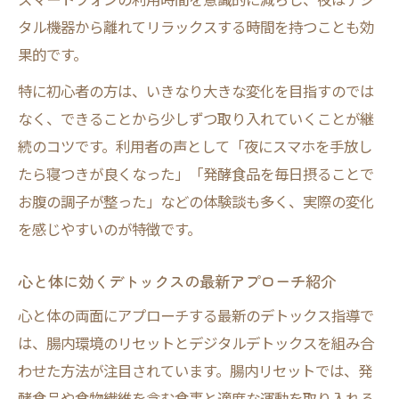
タル機器から離れてリラックスする時間を持つことも効
腸内環境改善に役立つデトックスメニュー
果的です。
例
デトックス食材で便通・むくみを解消する
特に初心者の方は、いきなり大きな変化を目指すのでは
方法
なく、できることから少しずつ取り入れていくことが継
続のコツです。利用者の声として「夜にスマホを手放し
日常で始めるやさしいデトックスのすすめ
たら寝つきが良くなった」「発酵食品を毎日摂ることで
初心者でもできる日常デトックスの始め方
お腹の調子が整った」などの体験談も多く、実際の変化
デトックス指導で見直す生活と食事のポイ
を感じやすいのが特徴です。
ント
やさしいデトックスで毎日リフレッシュ習
心と体に効くデトックスの最新アプローチ紹介
慣
心と体の両面にアプローチする最新のデトックス指導で
デトックス効果を感じるセルフケアの工夫
は、腸内環境のリセットとデジタルデトックスを組み合
集
わせた方法が注目されています。腸内リセットでは、発
日常生活に取り入れるデトックスの具体例
酵食品や食物繊維を含む食事と適度な運動を取り入れる