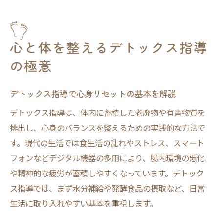
現代女性のためのやさしいデトックス指導
法
心と体に効くデトックスの最新アプローチ
心と体を整えるデトックス指導
紹介
の極意
日々続けやすいデトックス習慣の始め方
デトックスを深めるSNSデトックス実践術
デトックス指導で心身リセットの基本を解説
SNSデトックスの効果的なやり方と実践ポ
デトックス指導は、体内に蓄積した老廃物や有害物質を
イント
排出し、心身のバランスを整えるための実践的な方法で
SNS疲れを癒すデトックス指導の具体例
す。現代の生活では食生活の乱れやストレス、スマート
デジタルデトックスとSNS断ちの相乗効果
フォンなどデジタル機器の多用により、腸内環境の悪化
を検証
や精神的な疲労が蓄積しやすくなっています。デトック
デトックス指導で実感するSNSデトックス
ス指導では、まず水分補給や発酵食品の摂取など、日常
体験談
生活に取り入れやすい基本を重視します。
SNSデトックスを無理なく続けるコツとは