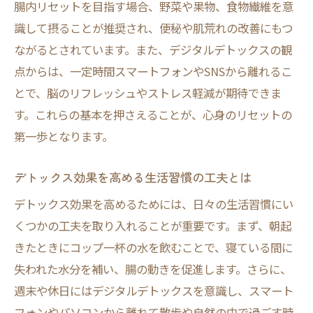
腸内リセットを目指す場合、野菜や果物、食物繊維を意
最大の効果を生むデトックス習慣とは
識して摂ることが推奨され、便秘や肌荒れの改善にもつ
デトックス効果を最大化する日常習慣の作
ながるとされています。また、デジタルデトックスの観
り方
点からは、一定時間スマートフォンやSNSから離れるこ
継続しやすいデトックス習慣のポイントを
とで、脳のリフレッシュやストレス軽減が期待できま
解説
す。これらの基本を押さえることが、心身のリセットの
第一歩となります。
デトックス指導で変わる生活リズムの整え
方
デトックス効果を高める生活習慣の工夫とは
効果を高めるデトックス実践の秘訣まとめ
デトックス効果を高めるためには、日々の生活習慣にい
デトックス習慣化で心身のすっきり感を実
くつかの工夫を取り入れることが重要です。まず、朝起
現
きたときにコップ一杯の水を飲むことで、寝ている間に
現代女性が選ぶデジタルデトックス方法
失われた水分を補い、腸の動きを促進します。さらに、
デジタルデトックスのやり方と効果的な実
週末や休日にはデジタルデトックスを意識し、スマート
践法
フォンやパソコンから離れて散歩や自然の中で過ごす時