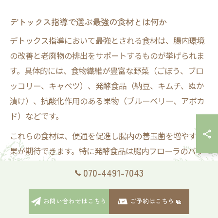
デトックス指導で選ぶ最強の食材とは何か
デトックス指導において最強とされる食材は、腸内環境
の改善と老廃物の排出をサポートするものが挙げられま
す。具体的には、食物繊維が豊富な野菜（ごぼう、ブロ
ッコリー、キャベツ）、発酵食品（納豆、キムチ、ぬか
漬け）、抗酸化作用のある果物（ブルーベリー、アボカ
ド）などです。
これらの食材は、便通を促進し腸内の善玉菌を増やす効
果が期待できます。特に発酵食品は腸内フローラのバラ
ンスを整えるため、毎日の食事に少量ずつでも取り入れ
070-4491-7043
ることが推奨されます。乳酸菌と言えば、ヨーグルトを
選ぶ方も多いかもしれませんが、乳製品ですから本来人
お問い合わせはこちら
ご予約はこちら
間に不要なホルモン物質もたっぷりと含まれているので