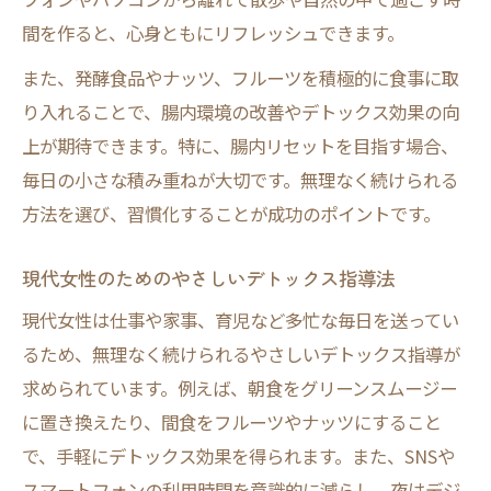
女性に人気のデジタルデトックス実践例紹
間を作ると、心身ともにリフレッシュできます。
介
また、発酵食品やナッツ、フルーツを積極的に食事に取
デトックス指導で学ぶスマホ断ちのコツと
り入れることで、腸内環境の改善やデトックス効果の向
効果
上が期待できます。特に、腸内リセットを目指す場合、
デジタルデトックスを始める際の注意点ま
毎日の小さな積み重ねが大切です。無理なく続けられる
とめ
方法を選び、習慣化することが成功のポイントです。
SNSやスマホ断ちで得る心のデトックス効
果
現代女性のためのやさしいデトックス指導法
腸内リセットを叶える食事デトックス法
現代女性は仕事や家事、育児など多忙な毎日を送ってい
腸内リセットに効く食事デトックスの基本
るため、無理なく続けられるやさしいデトックス指導が
とは
求められています。例えば、朝食をグリーンスムージー
デトックス指導で選ぶ最強の食材とは何か
に置き換えたり、間食をフルーツやナッツにすること
毎日の食事で実践できるデトックス法を解
で、手軽にデトックス効果を得られます。また、SNSや
説
スマートフォンの利用時間を意識的に減らし、夜はデジ