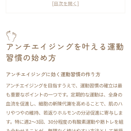
運動初心者が続けやすいアンチエイジング
法
運動で老化を防ぐ生活リズムの整え方
アンチエイジング運動量と効果の関係性
顔の若返りを目指す運動の秘訣に迫る
アンチエイジングを叶える運動
運動で顔の若返りを実感する方法
習慣の始め方
アンチエイジングを促す表情筋トレのポイ
ント
アンチエイジングに効く運動習慣の作り方
ジョギング後の肌ツヤでわかる若返り効果
アンチエイジングを目指すうえで、運動習慣の確立は最
アンチエイジングと顔の筋肉の深い関係
も重要なポイントの一つです。定期的な運動は、全身の
運動による顔の老化予防と実践のコツ
血流を促進し、細胞の新陳代謝を高めることで、肌のハ
適度な運動で老化を抑える科学的アプローチ
リやつやの維持、若返りホルモンの分泌促進に寄与しま
す。特に週2～3回、30分程度の有酸素運動や筋トレを組
アンチエイジングに効く運動の科学的根拠
み合わせることが、無理なく続けやすい方法として推奨