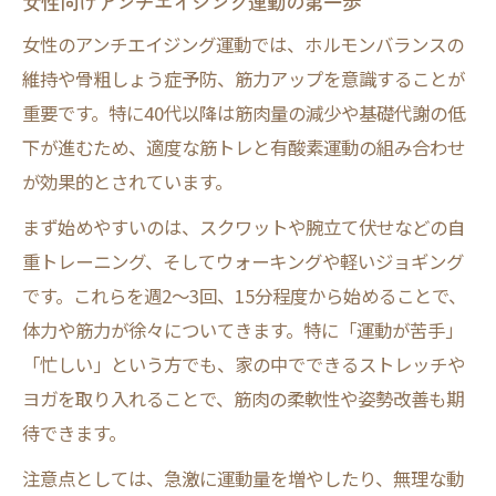
女性が実践しやすいおすすめのアンチエイジン
女性向けアンチエイジング運動の第一歩
グ運動
女性のアンチエイジング運動では、ホルモンバランスの
女性に人気のアンチエイジング運動法
維持や骨粗しょう症予防、筋力アップを意識することが
初心者でも続けやすい若返り運動の選び方
重要です。特に40代以降は筋肉量の減少や基礎代謝の低
下が進むため、適度な筋トレと有酸素運動の組み合わせ
アンチエイジング効果が高い有酸素運動と
が効果的とされています。
は
運動で美肌と若さを保つためのポイント
まず始めやすいのは、スクワットや腕立て伏せなどの自
重トレーニング、そしてウォーキングや軽いジョギング
女性向けアンチエイジング運動の実践例
です。これらを週2～3回、15分程度から始めることで、
運動によるアンチエイジング効果の実感ポイン
体力や筋力が徐々についてきます。特に「運動が苦手」
ト
「忙しい」という方でも、家の中でできるストレッチや
アンチエイジング効果を感じる運動後の変
ヨガを取り入れることで、筋肉の柔軟性や姿勢改善も期
化
待できます。
運動習慣で実感する肌と姿勢の若返り
注意点としては、急激に運動量を増やしたり、無理な動
アンチエイジング運動で得られる生活の質