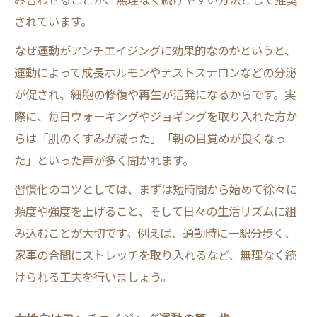
有酸素運動で老化の原因を抑える方法
されています。
若返りホルモンを促す運動理論とは
なぜ運動がアンチエイジングに効果的なのかというと、
運動が老化促進を防ぐメカニズムを解説
運動によって成長ホルモンやテストステロンなどの分泌
アンチエイジングと運動量のベストバラン
が促され、細胞の修復や再生が活発になるからです。実
ス
際に、毎日ウォーキングやジョギングを取り入れた方か
若返りホルモンを促す毎日の取り組み方
らは「肌のくすみが減った」「朝の目覚めが良くなっ
アンチエイジングと若返りホルモンの関係
た」といった声が多く聞かれます。
性
習慣化のコツとしては、まずは短時間から始めて徐々に
運動による若返り効果を高める生活習慣
頻度や強度を上げること、そして日々の生活リズムに組
アンチエイジング運動でホルモン分泌を促
み込むことが大切です。例えば、通勤時に一駅分歩く、
進
家事の合間にストレッチを取り入れるなど、無理なく続
女性が取り入れやすい若返り運動習慣
けられる工夫を行いましょう。
毎日続くアンチエイジング運動の秘訣