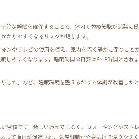
手軽にできる免疫力アップ習慣の始め方
毎朝のストレッチで免疫力を高める理由
。十分な睡眠を確保することで、体内で免疫細胞が活発に働
水分補給と免疫力の意外な関係とは
にかかりやすくなるリスクが増します。
免疫力を上げるためのリラックス法
フォンやテレビの使用を控え、室内を暗く静かに保つこと
簡単運動で免疫力と疲労回復を両立する
眠しやすくなります。睡眠時間の目安は6〜8時間とされ
今日からできる免疫力アップの実践テクニック
すぐ実践できる免疫力強化の習慣例
きりした」など、睡眠環境を整えるだけで体調が改善したと
免疫力を上げる食材選びのポイント
免疫力向上に役立つ入浴と温活の工夫
毎日の呼吸法で免疫力を整える方法
運動不足を免疫力向上のきっかけに変える
ない習慣です。激しい運動ではなく、ウォーキングやスト
によって血行が促進され、免疫細胞が全身に行き渡りやすく