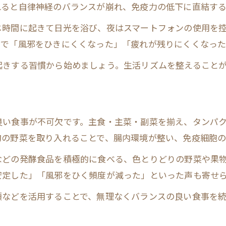
免疫力が強い人の特徴を日常に活かす方法
れると自律神経のバランスが崩れ、免疫力の低下に直結す
免疫力が強い人の共通習慣を取り入れる
じ時間に起きて日光を浴び、夜はスマートフォンの使用を
腸内環境を整えて免疫力を高める秘訣
とで「風邪をひきにくくなった」「疲れが残りにくくなった
適度な運動が免疫力に与えるメリット
起きする習慣から始めましょう。生活リズムを整えること
規則正しい生活で免疫力を守るポイント
質の良い睡眠が免疫力向上に不可欠な理由
免疫力低下のサインを見抜くためのポイント
良い食事が不可欠です。主食・主菜・副菜を揃え、タンパ
免疫力低下時に現れる体調変化の特徴
旬の野菜を取り入れることで、腸内環境が整い、免疫細胞の
免疫力が落ちているサインを見逃さない
などの発酵食品を積極的に食べる、色とりどりの野菜や果
肌や腸の不調から免疫力の状態を知る
安定した」「風邪をひく頻度が減った」といった声も寄せ
慢性的な疲労は免疫力低下の合図
類などを活用することで、無理なくバランスの良い食事を
免疫力サインを日々セルフチェックする方法
疲労知らずへ導く免疫力を上げる簡単な習慣