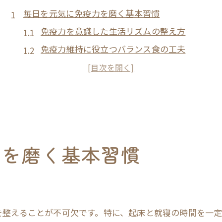
毎日を元気に免疫力を磨く基本習慣
免疫力を意識した生活リズムの整え方
免疫力維持に役立つバランス食の工夫
十分な睡眠で免疫力を高めるコツ
簡単な運動で免疫力を底上げする方法
ストレス対策が免疫力に与える影響
簡単に始める免疫力学習のコツと実践例
免疫力学習の基本を日常に活かす方法
力を磨く基本習慣
毎日続けられる免疫力強化の実践例
免疫力知識を生活習慣に結びつけるコツ
簡単な記録で免疫力の変化を把握する
免疫力を高める情報の見極め方
を整えることが不可欠です。特に、起床と就寝の時間を一