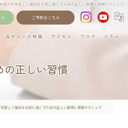
免疫力を学習して毎日を元気に過ごすための正しい習慣と実践テクニック
ちら
ご予約はこちら
当サロンの特徴
アクセス
ブログ
コラム
岐阜のデトックス
めの正しい習慣
ゴットクリーナー
むくみ
妊活
イネイト活性
を学習して毎日を元気に過ごすための正しい習慣と実践テクニック