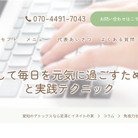
070-4491-7043
お問い合わせはこ
ンセプト
メニュー
代表あいさつ
よくある質問
して毎日を元気に過ごすた
と実践テクニック
愛知のデトックスなら足湯とイネイトの家
コラム
免疫力