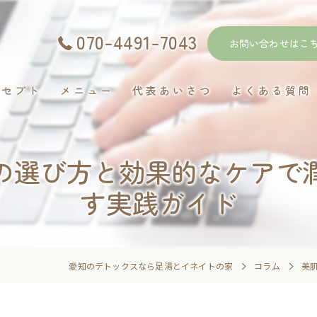
070-4491-7043
お問い合わせはこ
ンセプト
メニュー
代表あいさつ
よくある質問
の選び方と効果的なケアで
す実践ガイド
愛知のデトックスなら足湯とイネイトの家
コラム
美