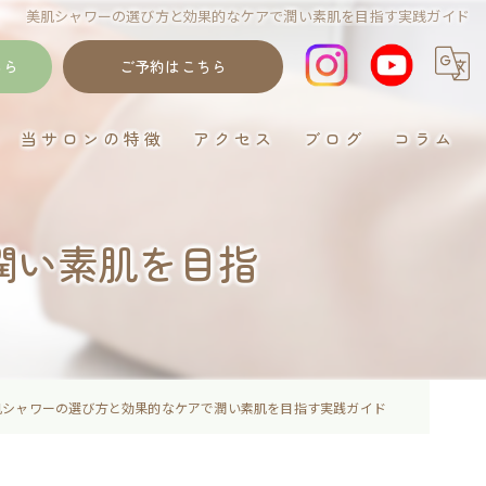
美肌シャワーの選び方と効果的なケアで潤い素肌を目指す実践ガイド
ちら
ご予約はこちら
当サロンの特徴
アクセス
ブログ
コラム
岐阜のデトックス
潤い素肌を目指
ゴットクリーナー
むくみ
妊活
イネイト活性
肌シャワーの選び方と効果的なケアで潤い素肌を目指す実践ガイド