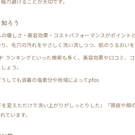
を極力避けることが大切です。
美肌を守るためのシャワー後保湿術を伝授
美肌シャワーで潤いをキープする方法
を知ろう
口コミ人気の美肌シャワー利用法まとめ
への優しさ・美容効果・コストパフォーマンスがポイント
美肌効果を高めるシャワーヘッド活用術
おり、毛穴の汚れをやさしく洗い流しつつ、肌のうるおいを
頭皮洗浄と美肌の意外な関係に注目
ッド ランキングといった検索も多く、美容効果や口コミ、
今注目の美容シャワーの美肌実感法
ましょう。
美肌シャワーを使った美容効果の実感体験
うしても消毒の塩素分や地域によってpfos
口コミで評判の美肌シャワーの使用感を紹介
美肌シャワーヘッドの美容効果を徹底検証
ドを変えただけで洗い上がりがしっとりした」「頭皮や顔
最新美肌シャワーの実践的な使い方ガイド
れています。
美肌とシャワーヘッドランキングの注目点