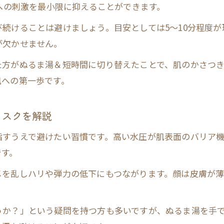
シャワーだけ生活が肌に与える影響
肌への刺激を最小限に抑えることができます。
シャワーだけ生活が美肌に及ぼすデメリット
続けることは避けましょう。目安としては5〜10分程度
美肌のために知っておきたい乾燥肌リスク
が欠かせません。
肌バリア機能低下に繋がる入浴法の注意点
た方がぬるま湯＆短時間に切り替えたことで、肌のかさつ
美肌維持に欠かせないシャワー習慣の見直し
肌への第一歩です。
口コミで指摘される美肌と血行不良の関係
美肌に導く正しい洗顔とシャワー術
リスクを解説
美肌のための優しい洗顔とシャワー使い方
指すうえで避けたい習慣です。高い水圧が肌表面のバリア
シャワー洗顔で美肌を守る適切な水圧とは
です。
美肌習慣に役立つぬるま湯洗顔の実践方法
メを乱しハリや弾力の低下にもつながります。顔は皮膚が
美肌を保つための洗顔後のスキンケア手順
美肌とシンプル洗顔法の実践ポイント
うか？」という疑問を持つ方も多いですが、ぬるま湯を手
潤い守る美肌シャワーの秘訣を公開