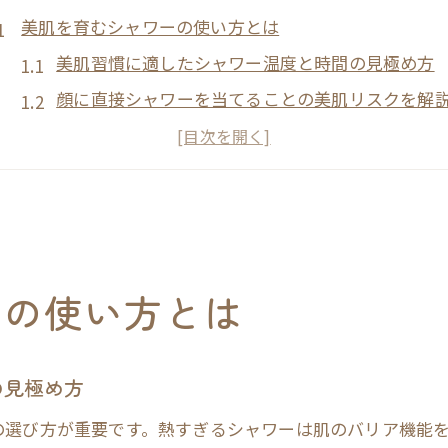
美肌を育むシャワーの使い方とは
美肌習慣に適したシャワー温度と時間の見極め方
顔に直接シャワーを当てることの美肌リスクを解
美肌とシャワーヘッド選びのポイントを知ろう
美肌ケアで意識したいシャワーの肌負担対策
美肌維持に欠かせないシャワー後の保湿方法
美容に効くシャワーヘッド選びの基本
美肌を叶えるシャワーヘッドの選び方とは
ーの使い方とは
口コミで話題の美肌シャワーヘッド徹底比較
美肌を守るシャワーヘッドの美容効果を解説
の見極め方
頭皮洗浄も叶える美肌シャワーヘッドの特徴
コスパ最強の美肌シャワーヘッド選定ポイント
の選び方が重要です。熱すぎるシャワーは肌のバリア機能