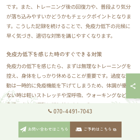
です。また、トレーニング後の回復力や、普段より気分
が落ち込みやすいかどうかもチェックポイントとなりま
す。こうした記録を続けることで、免疫力低下の兆候に
早く気づき、適切な対策を講じやすくなります。
免疫力低下を感じた時のすぐできる対策
免疫力の低下を感じたら、まずは無理なトレーニングを
控え、身体をしっかり休めることが重要です。過度な運
動は一時的に免疫機能を下げてしまうため、体調が優れ
ない時は軽いストレッチや深呼吸、ウォーキングなどの
負担の少ない運動に切り替えましょう。
070-4491-7043
また、栄養バランスの良い食事や十分な水分補給も欠か
せません。特に、タンパク質やビタミンC・D、亜鉛など
お問い合わせはこちら
ご予約はこちら
の栄養素は免疫細胞の働きをサポートします。睡眠時間