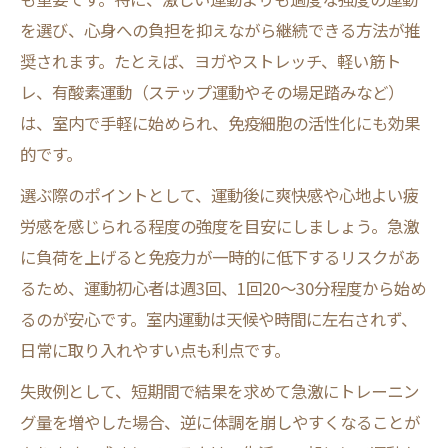
筋トレ後に免疫力が低下する理由と対策法
を選び、心身への負担を抑えながら継続できる方法が推
筋トレで免疫力を促進するための実践ポイ
奨されます。たとえば、ヨガやストレッチ、軽い筋ト
ント
レ、有酸素運動（ステップ運動やその場足踏みなど）
免疫力を落とさない筋トレ生活の始め方
は、室内で手軽に始められ、免疫細胞の活性化にも効果
疲れやすさを防ぐトレーニング習慣の工夫
的です。
免疫力を守るための適切な休息とトレーニ
選ぶ際のポイントとして、運動後に爽快感や心地よい疲
ング法
労感を感じられる程度の強度を目安にしましょう。急激
疲れやすい時の免疫力低下サインと見分け
に負荷を上げると免疫力が一時的に低下するリスクがあ
方
るため、運動初心者は週3回、1回20〜30分程度から始め
るのが安心です。室内運動は天候や時間に左右されず、
疲労を溜めずに免疫力を保つ運動の工夫
日常に取り入れやすい点も利点です。
免疫力低下を防ぐためのセルフチェック方
法
失敗例として、短期間で結果を求めて急激にトレーニン
無理のない運動習慣で免疫力を安定させる
グ量を増やした場合、逆に体調を崩しやすくなることが