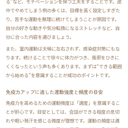
る”など、モチベーションを保つ工夫をすることです。途
免疫力低下を感じた時のすぐできる対策
中でやめてしまう例の多くは、目標を高く設定しすぎた
疲れや睡眠不足時の免疫力サポート方法
り、苦手な運動を無理に続けてしまうことが原因です。
自分の好きな動きや気分転換になるストレッチなど、自
免疫力低下を防ぐための生活改善ポイント
分に合った内容を選びましょう。
短時間でも実践しやすい免疫力促進メニュー
短時間で効果を実感できる免疫力運動メニ
また、室内運動は天候に左右されず、感染症対策にもな
ュー
ります。続けることで徐々に体力がつき、風邪をひきに
くくなったという声も多くあります。まずは“できる範囲
室内で手軽に始める免疫力アップの実践法
から始める”を意識することが成功のポイントです。
忙しい人向けの簡単免疫力促進トレーニン
グ
免疫力アップに適した運動強度と頻度の目安
免疫力を高める運動と食事の組み合わせ例
免疫力を高めるための運動強度は「適度」を意識するこ
短時間で免疫力を上げる生活習慣のポイン
とが肝心です。目安としては、会話ができる程度の息切
ト
れや軽い発汗を感じる強度が理想です。運動の頻度は週