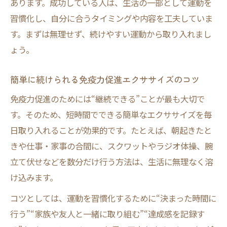
コツ
あります。成功している人は、生活の一部として運動を
習慣化し、自分に合うタイミングや内容を工夫していま
続けやすい頻度で免疫力アップを目指すには
す。まずは無理せず、続けやすい運動から取り入れまし
免疫力維持に最適なトレーニング頻度の決
ょう。
め方
毎日続けられる免疫力促進運動のポイント
簡単に続けられる免疫力促進エクササイズのコツ
生活リズムに合わせた免疫力アップの習慣
免疫力促進のためには“継続できる”ことが最も大切で
化
す。そのため、短時間でできる簡単なエクササイズを毎
免疫力向上と疲労回復を両立する運動法
日取り入れることが効果的です。たとえば、朝起きたと
忙しい日常でも免疫力を高める継続の工夫
きや仕事・家事の合間に、スクワットやラジオ体操、腕
免疫力低下のサインと対策を知る方法
立て伏せなどを数分だけ行う方法は、生活に無理なく溶
免疫力が落ちている時の身体サインを知ろ
け込みます。
う
コツとしては、運動を習慣化するために“決まった時間に
免疫力低下サインに気づくセルフチェック
行う”“家族や友人と一緒に取り組む”“達成感を記録す
法