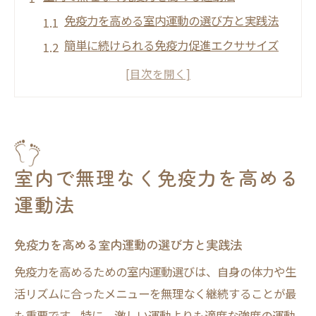
免疫力を高める室内運動の選び方と実践法
簡単に続けられる免疫力促進エクササイズ
のコツ
免疫力アップに適した運動強度と頻度の目
安
筋トレと免疫力の関係を活かした室内メニ
ュー
室内で無理なく免疫力を高める
運動で免疫力が上がる理由と効果的なポイ
運動法
ント
筋トレと免疫力維持のポイント解説
免疫力を高める室内運動の選び方と実践法
筋トレが免疫力を上げる科学的な根拠とは
免疫力を高めるための室内運動選びは、自身の体力や生
免疫力維持に欠かせない筋トレの頻度と内
活リズムに合ったメニューを無理なく継続することが最
容
も重要です。特に、激しい運動よりも適度な強度の運動