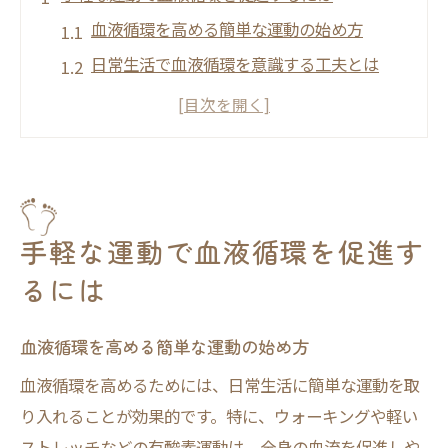
血液循環を高める簡単な運動の始め方
日常生活で血液循環を意識する工夫とは
血流を良くする運動習慣のポイント解説
血液循環を促すウォーキング活用術
手軽な動きで全身の血液循環を実感しよう
血液循環が悪いと感じた時のサイン
血液循環が悪い時に現れる体調の変化
手軽な運動で血液循環を促進す
血流が悪いと出る症状を見逃さない方法
るには
血液循環低下が招く冷えやむくみの実態
血流が悪いのを治すにはまず原因を把握
血液循環を高める簡単な運動の始め方
血液循環を改善するためのセルフチェック
血液循環を高めるためには、日常生活に簡単な運動を取
運動不足が招く血液循環の変化を解説
り入れることが効果的です。特に、ウォーキングや軽い
ストレッチなどの有酸素運動は、全身の血流を促進しや