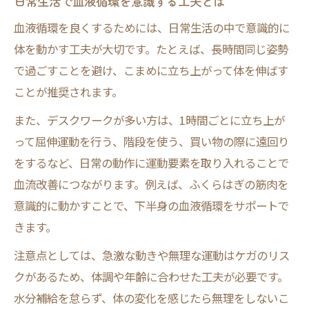
日常生活で血液循環を意識する工夫とは
血流を良くするマッサージの習慣づくり
血液循環を良くするためには、日常生活の中で意識的に
むくみ解消や冷え対策に血液循環マッサー
体を動かす工夫が大切です。たとえば、長時間同じ姿勢
ジ
で過ごすことを避け、こまめに立ち上がって体を伸ばす
セルフケアで実践したい血液循環マッサー
ことが推奨されます。
ジ法
また、デスクワークが多い方は、1時間ごとに立ち上が
血流改善を実感できるマッサージポイント
って屈伸運動を行う、階段を使う、買い物の際に遠回り
毎日の運動がもたらす血液循環の効果
をするなど、日常の動作に運動要素を取り入れることで
毎日の運動習慣が血液循環に与える恩恵
血流改善につながります。例えば、ふくらはぎの筋肉を
血液循環の変化を日々感じるための工夫
意識的に動かすことで、下半身の血液循環をサポートで
運動後に実感する血液循環の効果とは
きます。
血液循環維持で将来の健康リスクを減らす
注意点としては、急激な動きや無理な運動はケガのリス
習慣的な運動で血流改善を続けるコツ
クがあるため、体調や年齢に合わせた工夫が必要です。
水分補給を怠らず、体の変化を感じたら無理をしないこ