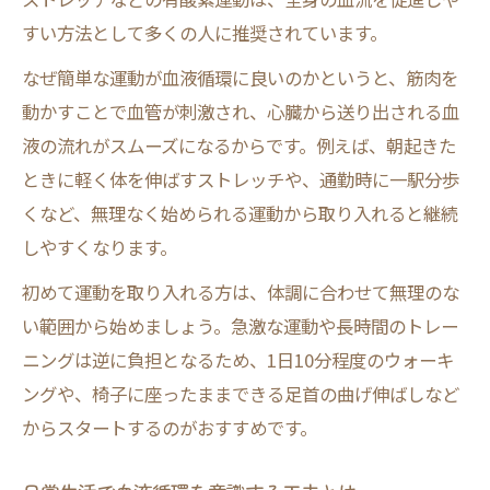
運動不足が血液循環に及ぼす悪影響とは
すい方法として多くの人に推奨されています。
血流低下で現れる肩こりやだるさの理由
なぜ簡単な運動が血液循環に良いのかというと、筋肉を
血液循環が悪化する生活習慣を見直そう
動かすことで血管が刺激され、心臓から送り出される血
運動不足による血流変化のリスク管理法
液の流れがスムーズになるからです。例えば、朝起きた
血液循環の乱れが健康に与える影響解説
ときに軽く体を伸ばすストレッチや、通勤時に一駅分歩
ストレッチ習慣で全身への血流を実感
くなど、無理なく始められる運動から取り入れると継続
全身の血液循環を良くするストレッチ方法
しやすくなります。
ストレッチで血流改善を感じる瞬間とは
初めて運動を取り入れる方は、体調に合わせて無理のな
血液循環を高める伸ばし方のコツを紹介
い範囲から始めましょう。急激な運動や長時間のトレー
デスクワーク合間の血液循環ストレッチ術
ニングは逆に負担となるため、1日10分程度のウォーキ
全身の血行を良くするストレッチ実践法
ングや、椅子に座ったままできる足首の曲げ伸ばしなど
血液循環を良くするマッサージ活用術
からスタートするのがおすすめです。
血液循環を促進するマッサージの基本技