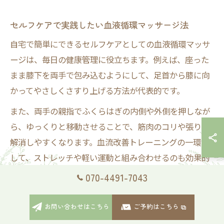
セルフケアで実践したい血液循環マッサージ法
自宅で簡単にできるセルフケアとしての血液循環マッサ
ージは、毎日の健康管理に役立ちます。例えば、座った
まま膝下を両手で包み込むようにして、足首から膝に向
かってやさしくさすり上げる方法が代表的です。
また、両手の親指でふくらはぎの内側や外側を押しなが
ら、ゆっくりと移動させることで、筋肉のコリや張りも
解消しやすくなります。血流改善トレーニングの一環と
して、ストレッチや軽い運動と組み合わせるのも効果的
です。
070-4491-7043
セルフケアの際は、力加減や体調に注意しながら、無理
お問い合わせはこちら
ご予約はこちら
のない範囲で継続することが大切です。こまめな水分補