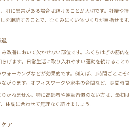
むくみ改善に効く飲み物の特徴と選ぶポイント
り、肌に異常がある場合は避けることが大切です。妊婦や
むくみ解消飲み物で毎日手軽にケアを実践
押しを継続することで、むくみにくい体づくりが目指せます
カフェインレスでむくみに優しい飲み物とは
撃退
水分バランスを整えるむくみ対策の飲み方
むくみを取る飲み物で実感する体内ケア術
くみ改善において欠かせない部位です。ふくらはぎの筋肉
体質からアプローチするむくみ原因見直し
和らげます。日常生活に取り入れやすい運動を続けること
むくみ原因を知ることが改善の第一歩
ウォーキングなどが効果的です。例えば、1時間ごとにその
体質改善でむくみを根本から見直す方法
つながります。オフィスワークや家事の合間など、隙間時
むくみやすい生活習慣と体質の関連性解説
なりかねません。特に高齢者や運動習慣のない方は、最初
むくみ改善を目指す体質チェックのすすめ
ず、体調に合わせて無理なく続けましょう。
むくみ対策を強化する体質改善ポイント
フケア