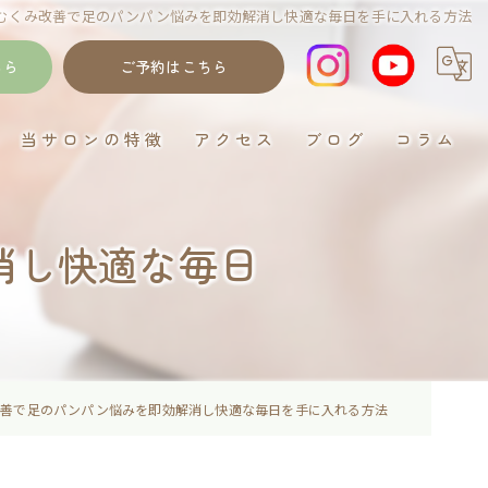
むくみ改善で足のパンパン悩みを即効解消し快適な毎日を手に入れる方法
ちら
ご予約はこちら
当サロンの特徴
アクセス
ブログ
コラム
岐阜のデトックス
消し快適な毎日
ゴットクリーナー
むくみ
妊活
イネイト活性
改善で足のパンパン悩みを即効解消し快適な毎日を手に入れる方法