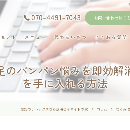
070-4491-7043
お問い合わせはこ
ンセプト
メニュー
代表あいさつ
よくある質問
足のパンパン悩みを即効解
を手に入れる方法
愛知のデトックスなら足湯とイネイトの家
コラム
むくみ