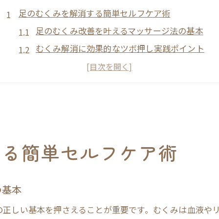
足のむくみを解消する簡単セルフケア術
足のむくみ改善を叶えるマッサージ法の基本
むくみ解消に効果的なツボ押し実践ポイント
ふくらはぎ運動で血流を促しむくみを撃退
足を高くしてむくみをやわらげるセルフケア
足のむくみ対策に適した入浴とストレッチ法
むくみに悩む方必見の即効改善法まとめ
むくみ改善を即効で実感するコツと注意点
する簡単セルフケア術
むくみ解消即効テクニックで忙しい日々も安心
足のむくみ解消に役立つ即効性セルフケア法
の基本
むくみを取るための生活習慣見直しポイント
即効性が期待できるむくみ改善の体験談紹介
の正しい基本を押さえることが重要です。むくみは血液や