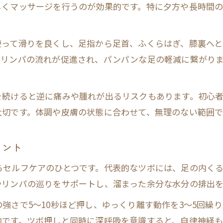
食べ物でむくみを撃退するコツを紹介
しくマッサージを行うのが効果的です。特に夕方や長時間
むくみに効く食べ物ランキングの活用法
むくみ改善を助けるおすすめの食材と特徴
使って滑りを良くし、足指から足首、ふくらはぎ、膝裏へ
でリンパの流れが促進され、パンパンな足の軽減に繋がり
むくみを取る食べ物の即効性と選び方のコツ
カリウム豊富な食材でむくみを内側から改善
塩分を控えた食事でむくみ予防を実践しよう
続けると逆に痛みや腫れが出るリスクもあります。初心者
大切です。体調や皮膚の状態に合わせて、無理のない範囲
毎日の習慣で叶うむくみ改善の秘訣とは
むくみ改善に役立つ生活習慣の取り入れ方
イント
朝夜の簡単ルーティンでむくみ対策を強化
むくみを予防するための姿勢と日常の工夫
るセルフケアのひとつです。代表的なツボには、足の内く
やリンパの巡りをサポートし、溜まった余分な水分の排出を
むくみ予防を意識した水分摂取とケア習慣
継続しやすいむくみ改善の毎日実践ポイント
強さで5〜10秒ほど押し、ゆっくり離す動作を3〜5回繰
的です。ツボ押しと同時に深呼吸を意識すると、自律神経も
むくみ対策に効果的な飲み物の選び方