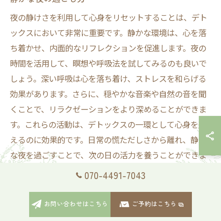
夜の静けさを利用して心身をリセットすることは、デト
ックスにおいて非常に重要です。静かな環境は、心を落
ち着かせ、内面的なリフレクションを促進します。夜の
時間を活用して、瞑想や呼吸法を試してみるのも良いで
しょう。深い呼吸は心を落ち着け、ストレスを和らげる
効果があります。さらに、穏やかな音楽や自然の音を聞
くことで、リラクゼーションをより深めることができま
す。これらの活動は、デトックスの一環として心身を整
えるのに効果的です。日常の慌ただしさから離れ、静か
な夜を過ごすことで、次の日の活力を養うことができま
す。
070-4491-7043
セルフケアで夜を楽しむ
お問い合わせはこちら
ご予約はこちら
セルフケアは、心身の健康を維持するために重要な要素