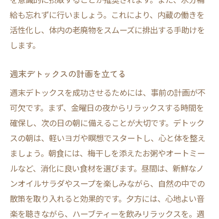
食事で体を内側から綺麗に
給も忘れずに行いましょう。これにより、内蔵の働きを
玄米を使ったヘルシーランチ
活性化し、体内の老廃物をスムーズに排出する手助けを
デトックススープのレシピ
します。
自然の中で心身をリフレッシュデトックスウォ
週末デトックスの計画を立てる
ーキング
週末デトックスを成功させるためには、事前の計画が不
デトックスウォーキングの効果
可欠です。まず、金曜日の夜からリラックスする時間を
自然散策の楽しみ方
確保し、次の日の朝に備えることが大切です。デトック
心を癒す森の中の散歩
スの朝は、軽いヨガや瞑想でスタートし、心と体を整え
ウォーキングで得られる健康効果
ましょう。朝食には、梅干しを添えたお粥やオートミー
自然と共に心を解放する
ルなど、消化に良い食材を選びます。昼間は、新鮮なノ
デトックス効果を高める歩き方
ンオイルサラダやスープを楽しみながら、自然の中での
デトックス効果を高めるための夜の過ごし方
散策を取り入れると効果的です。夕方には、心地よい音
楽を聴きながら、ハーブティーを飲みリラックスを。週
デトックスに良い夜の習慣