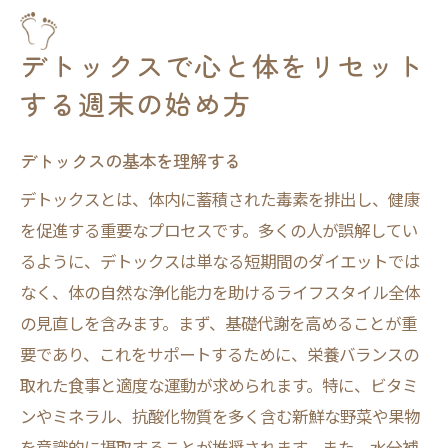
デトックスで心を浄化する方法
体に優しいデトックスの準備
デトックスで心と体をリセット
ヨガと瞑想で心を落ち着かせるデトックスの朝
する週末の始め方
朝のヨガで体を目覚めさせる
瞑想で心をクリアにするコツ
デトックスの基本を理解する
デトックスに効果的な呼吸法
デトックスとは、体内に蓄積された毒素を排出し、健康
自宅で簡単にできるヨガポーズ
を促進する重要なプロセスです。多くの人が誤解してい
瞑想空間の作り方
るように、デトックスは単なる短期間のダイエットでは
なく、体の自然な浄化能力を助けるライフスタイル全体
朝の静寂を楽しむ方法
の見直しを含みます。まず、基礎代謝を高めることが重
新鮮な食材から始めるデトックスランチの魅力
要であり、これをサポートするために、栄養バランスの
デトックスランチに最適な食材
取れた食事と適度な運動が求められます。特に、ビタミ
簡単に作れるデトックスサラダ
ンやミネラル、抗酸化物質を多く含む新鮮な野菜や果物
発酵食品のデトックス効果
を意識的に摂取することが推奨されます。また、水分補