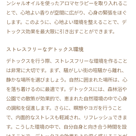
ンシャルオイルを使ったアロマセラピーを取り入れるこ
自宅で楽しむハーブティーで心をリラックス
とで、心地よい香りが空間に広がり、心身の緊張をほぐ
自宅で作るデトックスハーブティー
します。このように、心地よい環境を整えることで、デ
心を癒すハーブティーの種類
トックス効果を最大限に引き出すことができます。
ハーブティーを楽しむための工夫
ストレスフリーなデトックス環境
夜に最適なリラックスティー
デトックスを行う際、ストレスフリーな環境を作ること
ティータイムの効果的な過ごし方
は非常に大切です。まず、騒がしい街の喧騒から離れ、
ハーブティーとアロマの相乗効果
静かな場所を選びましょう。自然に囲まれた場所は、心
週末デトックスで新しい週を迎える準備
を落ち着けるのに最適です。デトックスには、森林浴や
デトックス効果を次の週に活かす
公園での散策が効果的で、恵まれた自然環境の中で心身
新しい週の計画を立てる
の調和を促進します。さらに、瞑想やヨガを行うこと
心をリフレッシュするためのポイント
で、内面的なストレスも軽減され、リフレッシュできま
デトックスの成果を振り返る
す。こうした環境の中で、自分自身と向き合う時間を設
ポジティブなマインドセットを作る