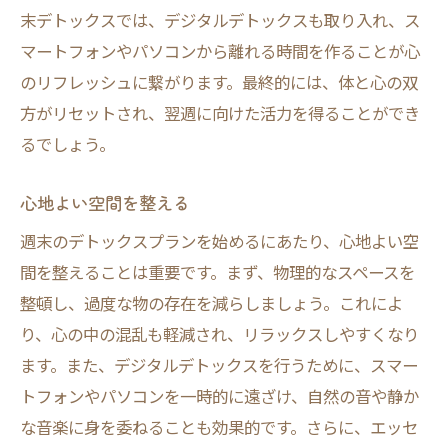
末デトックスでは、デジタルデトックスも取り入れ、ス
リラックスできる夜のルーティーン
マートフォンやパソコンから離れる時間を作ることが心
ハーブティーで心を落ち着かせる
のリフレッシュに繋がります。最終的には、体と心の双
静かな夜の過ごし方
方がリセットされ、翌週に向けた活力を得ることができ
セルフケアで夜を楽しむ
るでしょう。
良質な睡眠を取る秘訣
デトックス週末を続けるためのモチベーション
心地よい空間を整える
アップ法
週末のデトックスプランを始めるにあたり、心地よい空
デトックスを習慣化するコツ
間を整えることは重要です。まず、物理的なスペースを
モチベーションを維持する方法
整頓し、過度な物の存在を減らしましょう。これによ
り、心の中の混乱も軽減され、リラックスしやすくなり
週末デトックスの楽しみ方を増やす
ます。また、デジタルデトックスを行うために、スマー
小さな成功を積み重ねる
トフォンやパソコンを一時的に遠ざけ、自然の音や静か
デトックス日記をつける
な音楽に身を委ねることも効果的です。さらに、エッセ
仲間と一緒に楽しむデトックス