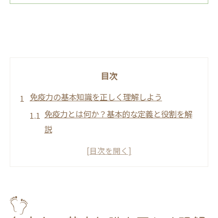
目次
免疫力の基本知識を正しく理解しよう
免疫力とは何か？基本的な定義と役割を解
説
免疫システムの構造とその働き
自然免疫と獲得免疫の違いを知ろう
免疫力を測る方法とその意義
免疫力と健康の関連性
免疫力が低下する原因とは？