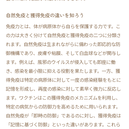
発酵食品がもたらす免疫力への効果
食品の新鮮さと免疫力の関係
自然免疫と獲得免疫の違いを知ろう
外食時の選択肢と注意点
免疫力とは、体が病原体から自らを保護する力です。こ
食生活で避けるべき落とし穴
の力は大きく分けて自然免疫と獲得免疫の二つに分類さ
ストレスが免疫力に与える影響と対策
れます。自然免疫は生まれながらに備わった即応的な防
ストレスが免疫力を低下させるメカニズム
御機構であり、皮膚や粘膜、そして白血球などが関与し
ストレス軽減がもたらす免疫力の回復
ます。例えば、風邪のウイルスが侵入しても即座に働
き、感染を最小限に抑える役割を果たします。一方、獲
心理的ストレスと免疫力の関係性
得免疫は特定の病原体に対して一度の感染経験をもとに
日常で実践できるストレスマネジメント
記憶を形成し、再度の感染に対して素早く強力に反応し
リラクゼーション法が免疫力に効く理由
ます。ワクチンはこの獲得免疫のメカニズムを利用し、
ストレスフリーな生活を目指すために
特定の病気からの防御力を高めるために用いられます。
科学が解明する免疫力のメカニズム
自然免疫が「即時の防御」であるのに対し、獲得免疫は
免疫細胞の働きとその役割
「記憶に基づく防御」といった違いがあります。これら