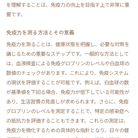
免疫反応のプロセスを理解する
を理解することは、免疫力の向上を目指す上で非常に重
最新の免疫研究から得られる知見
要です。
免疫力に関わる遺伝子の役割
免疫力を測る方法とその意義
免疫力と体内のバランスの取り方
免疫力を測ることは、健康状態を把握し、必要な対策を
科学が明かす病気と免疫力の関係
講じるための重要なステップです。一般的な方法として
免疫力を測る方法とその重要性について
は、血液検査による免疫グロブリンのレベルや白血球の
免疫力を評価するための具体的な方法
数値のチェックがあります。これにより、免疫システム
血液検査でわかる免疫力の指標
の現状を評価することが可能です。例えば、白血球の数
免疫力の自己診断は可能か？
が基準値を下回る場合、免疫力が低下している可能性が
免疫力を測ることで得られる健康管理のヒ
あり、生活習慣の見直しが求められます。さらに、免疫
ント
グロブリンのレベルを測定することで、特定の感染症へ
定期的なモニタリングの重要性
の抵抗力を評価することもできます。これらの測定は、
免疫力を強化するための具体的な指針となり、日々の健
免疫力評価結果を日常生活に活かす方法