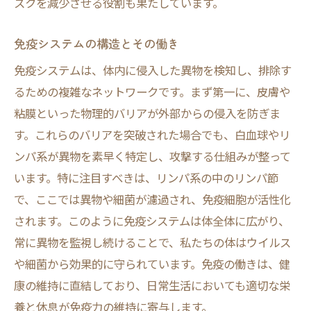
スクを減少させる役割も果たしています。
ストレス管理が鍵を握る理由
免疫システムの構造とその働き
科学的根拠に基づいた生活習慣改善法
実践しやすい免疫力向上の生活習慣とは
免疫システムは、体内に侵入した異物を検知し、排除す
るための複雑なネットワークです。まず第一に、皮膚や
毎日の生活に取り入れたい免疫力向上法
粘膜といった物理的バリアが外部からの侵入を防ぎま
簡単にできるストレス解消法
す。これらのバリアを突破された場合でも、白血球やリ
バランスの取れた食事メニューの提案
ンパ系が異物を素早く特定し、攻撃する仕組みが整って
睡眠の質を上げるためのヒント
います。特に注目すべきは、リンパ系の中のリンパ節
日常的な運動習慣の取り入れ方
で、ここでは異物や細菌が濾過され、免疫細胞が活性化
免疫力を高めるための短時間ルーチン
されます。このように免疫システムは体全体に広がり、
免疫力を高める食事の選び方と注意点
常に異物を監視し続けることで、私たちの体はウイルス
や細菌から効果的に守られています。免疫の働きは、健
免疫力をサポートする栄養素とは
康の維持に直結しており、日常生活においても適切な栄
抗酸化物質が豊富な食品を選ぶ
養と休息が免疫力の維持に寄与します。