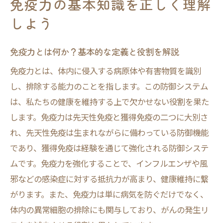
免疫力の基本知識を正しく理解
多くの人が誤解している免疫力の真実とは
しよう
免疫力に関する一般的な誤解を解く
免疫力を過信しないために
免疫力とは何か？基本的な定義と役割を解説
免疫力と病気予防の関係性
免疫力とは、体内に侵入する病原体や有害物質を識別
免疫力がすべての病気を防げるわけではな
し、排除する能力のことを指します。この防御システム
い
は、私たちの健康を維持する上で欠かせない役割を果た
サプリメントだけに頼る危険性
します。免疫力は先天性免疫と獲得免疫の二つに大別さ
れ、先天性免疫は生まれながらに備わっている防御機能
正しい情報を見極めるためのポイント
であり、獲得免疫は経験を通じて強化される防御システ
生活習慣と免疫力の関係を科学的に解説
ムです。免疫力を強化することで、インフルエンザや風
生活習慣が免疫力に与える影響
邪などの感染症に対する抵抗力が高まり、健康維持に繋
睡眠と免疫力の深い関係
がります。また、免疫力は単に病気を防ぐだけでなく、
運動が免疫力を強化する理由
体内の異常細胞の排除にも関与しており、がんの発生リ
食事が免疫力に及ぼす影響