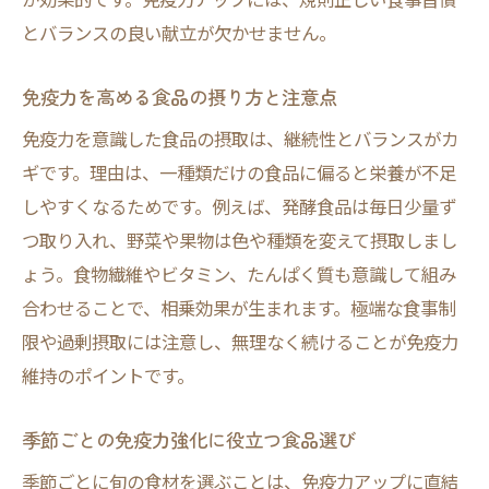
免疫力維持に発酵食品が不可欠な理由
とバランスの良い献立が欠かせません。
免疫力を高める食材一覧と活用術
免疫力を高める食材一覧で選ぶ健康習慣
免疫力を高める食品の摂り方と注意点
免疫力アップ食材ベスト10の活用術
免疫力を意識した食品の摂取は、継続性とバランスがカ
免疫力向上を助ける食材の調理方法紹介
ギです。理由は、一種類だけの食品に偏ると栄養が不足
しやすくなるためです。例えば、発酵食品は毎日少量ず
免疫力維持に役立つ食材の組み合わせ例
つ取り入れ、野菜や果物は色や種類を変えて摂取しまし
免疫力高める食材の効果的な摂取タイミン
ょう。食物繊維やビタミン、たんぱく質も意識して組み
グ
合わせることで、相乗効果が生まれます。極端な食事制
簡単に免疫力を上げる食べ物の秘密
限や過剰摂取には注意し、無理なく続けることが免疫力
簡単に免疫力を上げる食べ物の選び方
維持のポイントです。
忙しい人向け免疫力アップ食材の工夫
免疫力を手軽に高める食事アイデア集
季節ごとの免疫力強化に役立つ食品選び
免疫力向上に手軽な飲み物の取り入れ方
季節ごとに旬の食材を選ぶことは、免疫力アップに直結