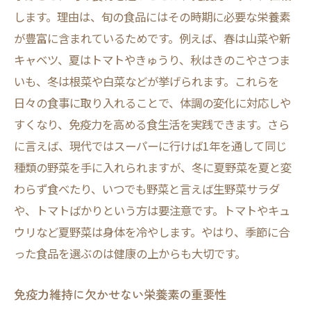
免疫力を支える時短レシピのポイント
します。理由は、旬の食品にはその時期に必要な栄養素
が豊富に含まれているためです。例えば、春は山菜や新
バランス食で実現する免疫力維持法
キャベツ、夏はトマトやきゅうり、秋はきのこやさつま
免疫力維持に必要なバランス食の基本
いも、冬は根菜や白菜などが挙げられます。これらを
免疫力を高める栄養バランスの考え方
日々の食事に取り入れることで、体調の変化に対応しや
毎日の献立で免疫力アップを目指す工夫
すくなり、免疫力を高める食生活を実践できます。さら
免疫力を支える主食・副菜の選び方
に言えば、現代ではスーパーに行けば1年を通して同じ
バランスよく免疫力を高める食事例紹介
種類の野菜を手に入れられますが、冬に夏野菜を夏と変
わらず食べたり、いつでも野菜と言えば生野菜サラダ
や、トマトばかりという方は要注意です。トマトやキュ
ウリなど夏野菜は身体を冷やします。やはり、季節に合
った食品を選ぶのは健康の上からも大切です。
免疫力維持に欠かせない栄養素の重要性