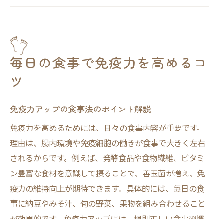
免疫力維持に欠かせない栄養素の重要性
免疫力を支えるバランスの良い献立術
免疫力アップに役立つ食品の選び方
免疫力を高める食材の特徴と見分け方
毎日の食事で免疫力を高めるコ
免疫力強化に有効な食品選びの基準とは
ツ
免疫力アップ食材の賢い取り入れ方
免疫力を意識した食品ローテーション術
免疫力アップの食事法のポイント解説
日常で簡単に免疫力アップする食品選択法
免疫力を高めるためには、日々の食事内容が重要です。
発酵食品が免疫力向上に与える効果
理由は、腸内環境や免疫細胞の働きが食事で大きく左右
されるからです。例えば、発酵食品や食物繊維、ビタミ
発酵食品が免疫力に与える主なメリット
ン豊富な食材を意識して摂ることで、善玉菌が増え、免
免疫力アップに発酵食品が選ばれる理由
疫力の維持向上が期待できます。具体的には、毎日の食
発酵食品の免疫力向上メカニズムとは
事に納豆やみそ汁、旬の野菜、果物を組み合わせること
免疫力を高める発酵食品の実践的活用法
が効果的です。免疫力アップには、規則正しい食事習慣