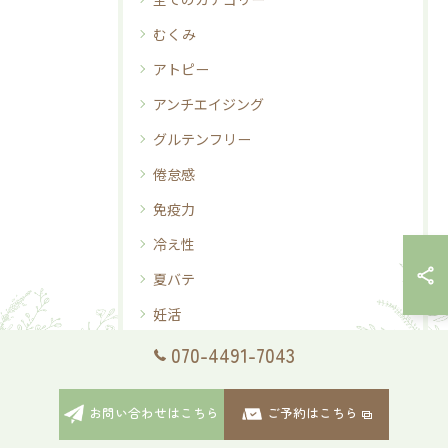
むくみ
アトピー
アンチエイジング
グルテンフリー
倦怠感
免疫力
冷え性
夏バテ
妊活
温活
070-4491-7043
熱中症
お問い合わせはこちら
ご予約はこちら
美肌