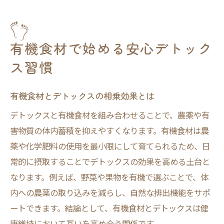
健康維持に役立つデトックス実践例
農薬を避けるためのデトックス実践法
農薬デトックス方法の基本を知ろう
有機食材で始める安心デトック
体内農薬排出に有機食材が効果的な理由
ス習慣
デトックス習慣で安心な食生活を実現
有機野菜の活用で農薬リスクを軽減
有機食材とデトックスの相乗効果とは
デトックス有機習慣の始め方とコツ
デトックスと有機食材を組み合わせることで、農薬や有
デトックスなら有機野菜の選び方が重要
害物質の体内蓄積を抑えやすくなります。有機食材は農
薬や化学肥料の使用を最小限にして育てられるため、日
有機野菜デトックス効果の秘密に迫る
常的に摂取することでデトックスの効果を高める土台と
デトックスに最適な有機野菜の特徴
なります。例えば、野菜や果物を有機で選ぶことで、体
農薬リスクを減らす野菜選びの工夫
内への農薬の取り込みを減らし、自然な排出機能をサポ
体内排出を促す有機野菜の摂り方
ートできます。結論として、有機食材とデトックスは健
デトックス有機野菜の選定ガイド
康維持において互いを高め合う関係です。