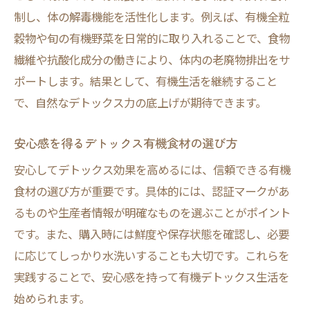
制し、体の解毒機能を活性化します。例えば、有機全粒
ネオニコチノイド対策に有機デトックスが
穀物や旬の有機野菜を日常的に取り入れることで、食物
有効
繊維や抗酸化成分の働きにより、体内の老廃物排出をサ
お茶でできる農薬デトックス法
ポートします。結果として、有機生活を継続すること
農薬の解毒に有機食材を活用
で、自然なデトックス力の底上げが期待できます。
体内農薬リスクを減らすデトックス習慣
有機デトックスで家族の健康を守る工夫
安心感を得るデトックス有機食材の選び方
安心してデトックス効果を高めるには、信頼できる有機
食材の選び方が重要です。具体的には、認証マークがあ
るものや生産者情報が明確なものを選ぶことがポイント
です。また、購入時には鮮度や保存状態を確認し、必要
に応じてしっかり水洗いすることも大切です。これらを
実践することで、安心感を持って有機デトックス生活を
始められます。