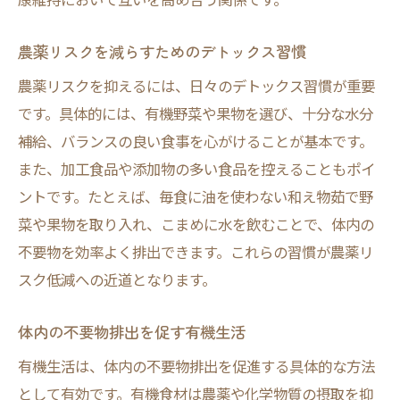
体内の農薬排出に役立つデトックス法
デトックスで農薬排出を促進する方法
農薬リスクを減らすためのデトックス習慣
有機デトックス習慣の具体的な実践例
農薬リスクを抑えるには、日々のデトックス習慣が重要
体内の農薬を効率良く排出するコツ
です。具体的には、有機野菜や果物を選び、十分な水分
補給、バランスの良い食事を心がけることが基本です。
デトックス有機生活で健康を守る方法
また、加工食品や添加物の多い食品を控えることもポイ
排出に役立つ食事と生活習慣の工夫
ントです。たとえば、毎食に油を使わない和え物茹で野
ハーブを通じた自然派デトックスの魅力
菜や果物を取り入れ、こまめに水を飲むことで、体内の
ハーブデトックスと有機食材の関係性
不要物を効率よく排出できます。これらの習慣が農薬リ
自然派デトックスで農薬リスクを回避
スク低減への近道となります。
怪しい勧誘を避けるハーブ選びのコツ
体内の不要物排出を促す有機生活
ハーブデトックスの効果的な活用方法
有機ハーブで実践する安心デトックス法
有機生活は、体内の不要物排出を促進する具体的な方法
として有効です。有機食材は農薬や化学物質の摂取を抑
ネオニコチノイド対策に有機デトックスを